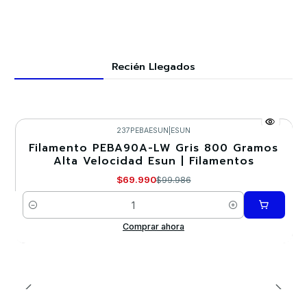
Recién Llegados
237PEBAESUN
|
ESUN
Filamento PEBA90A-LW Gris 800 Gramos
-30%
Alta Velocidad Esun | Filamentos
Nuevo
$69.990
$99.986
Cantidad
Comprar ahora