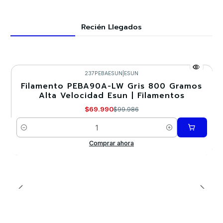
Recién Llegados
237PEBAESUN
|
ESUN
Filamento PEBA90A-LW Gris 800 Gramos
-30%
Alta Velocidad Esun | Filamentos
$69.990
$99.986
Cantidad
Comprar ahora