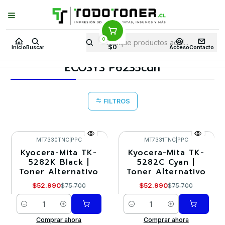
Puedes Elegir: Comprar en
Tienda
·
Despacho
a Todo Chile · Retiro en
Tienda en
24 Horas
0
Inicio
Toner y tambor
Toner Alternativo
KYOCERA-MITA
$0
Inicio
Buscar
Acceso
Contacto
Equipos KYOCERA-MITA
ECOSYS P6235cdn
ECOSYS P6235cdn
FILTROS
MT7330TNC
|
PPC
MT7331TNC
|
PPC
Kyocera-Mita TK-
Kyocera-Mita TK-
-30%
-30%
5282K Black |
5282C Cyan |
Toner Alternativo
Toner Alternativo
$52.990
$52.990
$75.700
$75.700
Cantidad
Cantidad
Comprar ahora
Comprar ahora