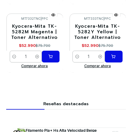
MT7332TNC
|
PPC
MT7333TNC
|
PPC
Kyocera-Mita TK-
Kyocera-Mita TK-
-30%
-30%
5282M Magenta |
5282Y Yellow |
Toner Alternativo
Toner Alternativo
$52.990
$52.990
$75.700
$75.700
Cantidad
Cantidad
Comprar ahora
Comprar ahora
Reseñas destacadas
Filamento Pla+ Hs Alta Velocidad Beige