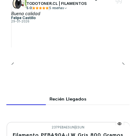
TODOTONER.CL | FILAMENTOS
5.0
5 reseñas
Buena calidad
Felipe Castillo
29-01-2026
Recién Llegados
237PEBAESUN
|
ESUN
Filamento PEBA90A-LW Gris 800 Gramos
-30%