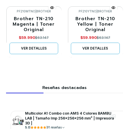
PF210MTNO
|
BROTHER
PF210YTNO
|
BROTHER
Brother TN-210
Brother TN-210
-5%
-5%
Magenta | Toner
Yellow | Toner
Original
Original
Agotado
Agotado
$59.990
$59.990
$63.147
$63.147
VER DETALLES
VER DETALLES
Reseñas destacadas
Multicolor A1 Combo con AMS 4 Colores BAMBU
LAB | Tamaño Imp 256×256×256 mm³ | Impresora
3D |
5.0
91 reseñas