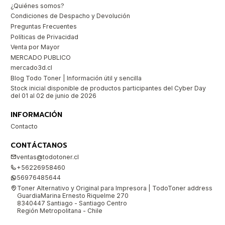
¿Quiénes somos?
Condiciones de Despacho y Devolución
Preguntas Frecuentes
Políticas de Privacidad
Venta por Mayor
MERCADO PUBLICO
mercado3d.cl
Blog Todo Toner | Información útil y sencilla
Stock inicial disponible de productos participantes del Cyber Day
del 01 al 02 de junio de 2026
INFORMACIÓN
Contacto
CONTÁCTANOS
ventas@todotoner.cl
+56226958460
56976485644
Toner Alternativo y Original para Impresora | TodoToner address
GuardiaMarina Ernesto Riquelme 270
8340447 Santiago - Santiago Centro
Región Metropolitana - Chile