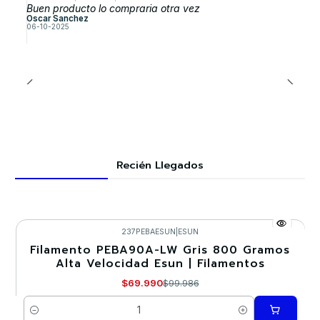
Buen producto lo compraria otra vez
Oscar Sanchez
06-10-2025
Recién Llegados
237PEBAESUN
|
ESUN
Filamento PEBA90A-LW Gris 800 Gramos
-30%
Alta Velocidad Esun | Filamentos
$69.990
$99.986
Cantidad