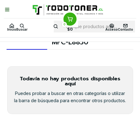
Puedes Elegir: Comprar en
Tienda
·
Despacho
a Todo Chile · Retiro en
Tienda en
24 Horas
0
Inicio
Toner y tambor
Toner Original
BROTHER
$0
Inicio
Buscar
Acceso
Contacto
Equipos BROTHER
MFC-L8850
MFC-L8850
Todavía no hay productos disponibles
aquí
Puedes probar a buscar en otras categorías o utilizar
la barra de búsqueda para encontrar otros productos.