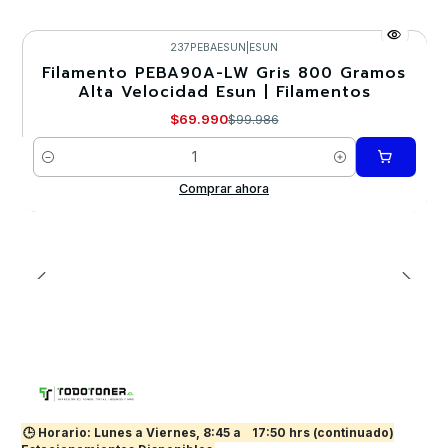
237PEBAESUN
|
ESUN
Filamento PEBA90A-LW Gris 800 Gramos
-30%
Alta Velocidad Esun | Filamentos
Nuevo
$69.990
$99.986
Cantidad
Comprar ahora
🕒 Horario: Lunes a Viernes, 8:45 a
17:50 hrs (continuado)