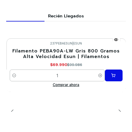
Recién Llegados
237PEBAESUN
|
ESUN
Filamento PEBA90A-LW Gris 800 Gramos
-30%
Alta Velocidad Esun | Filamentos
Nuevo
$69.990
$99.986
Cantidad
Comprar ahora