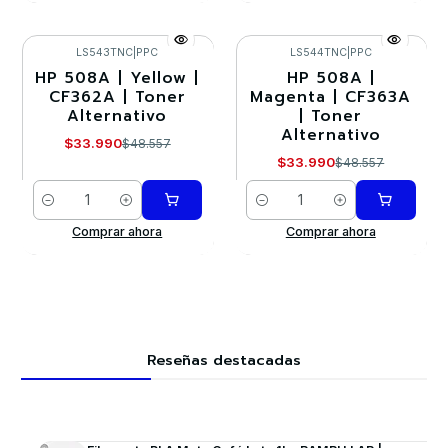
LS543TNC
|
PPC
LS544TNC
|
PPC
HP 508A | Yellow |
HP 508A |
-30%
-30%
CF362A | Toner
Magenta | CF363A
Alternativo
| Toner
Alternativo
$33.990
$48.557
$33.990
$48.557
Cantidad
Cantidad
Comprar ahora
Comprar ahora
Reseñas destacadas