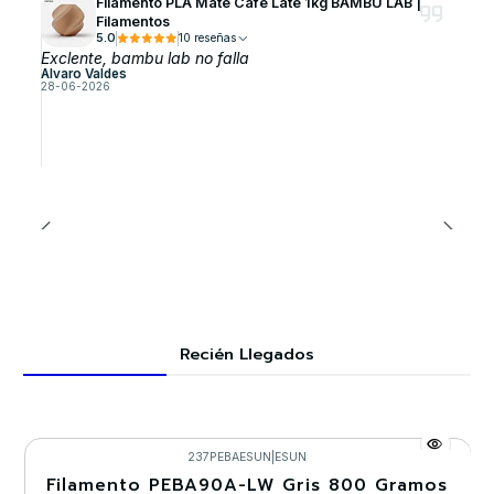
Filamento PLA Mate Café Late 1kg BAMBU LAB |
Filamentos
5.0
10 reseñas
Exclente, bambu lab no falla
Alvaro Valdes
28-06-2026
Recién Llegados
237PEBAESUN
|
ESUN
Filamento PEBA90A-LW Gris 800 Gramos
-30%