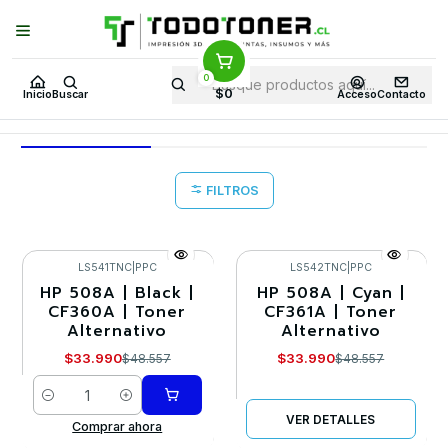
Puedes Elegir: Comprar en
Tienda
·
Despacho
a Todo Chile · Retiro en
Tienda en
24 Horas
0
Inicio
Toner y tambor
Toner Alternativo
HP
Equipos HP
M553n
$0
Inicio
Buscar
Acceso
Contacto
M553n
FILTROS
LS541TNC
|
PPC
LS542TNC
|
PPC
HP 508A | Black |
HP 508A | Cyan |
-30%
-30%
CF360A | Toner
CF361A | Toner
Alternativo
Alternativo
Agotado
$33.990
$33.990
$48.557
$48.557
Cantidad
VER DETALLES
Comprar ahora