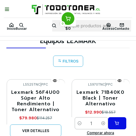
Puedes Elegir: Comprar en
Tienda
·
Despacho
a Todo Chile · Retiro en
Tienda en
24 Horas
0
Inicio
Toner y tambor
Toner Alternativo
LEXMARK
$0
Inicio
Buscar
Acceso
Contacto
Equipos LEXMARK
Equipos LEXMARK
FILTROS
LS525TNC
|
PPC
LS970TNC
|
PPC
Lexmark 56F4U00
Lexmark 71B40K0
-30%
-30%
Súper Alto
Black | Toner
Rendimiento |
Alternativo
Agotado
Toner Alternativo
$12.990
$18.557
$79.980
$114.257
Cantidad
VER DETALLES
Comprar ahora