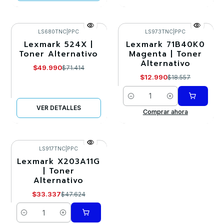
LS680TNC
|
PPC
LS973TNC
|
PPC
Lexmark 524X |
Lexmark 71B40K0
-30%
-30%
Toner Alternativo
Magenta | Toner
Alternativo
Agotado
$49.990
$71.414
$12.990
$18.557
Cantidad
VER DETALLES
Comprar ahora
LS917TNC
|
PPC
Lexmark X203A11G
-30%
| Toner
Alternativo
$33.337
$47.624
Cantidad