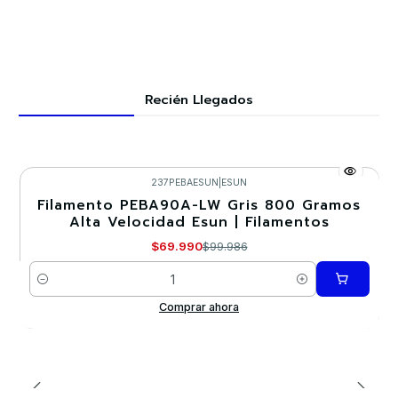
Recién Llegados
237PEBAESUN
|
ESUN
Filamento PEBA90A-LW Gris 800 Gramos
-30%
Alta Velocidad Esun | Filamentos
Nuevo
$69.990
$99.986
Cantidad
Comprar ahora