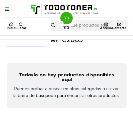
Puedes Elegir: Comprar en
Tienda
·
Despacho
a Todo Chile · Retiro en
Tienda en
24 Horas
0
Inicio
Toner y tambor
Toner Original
RICOH
Equipos RICOH
$0
Inicio
Buscar
Acceso
Contacto
MP-C2003
MP-C2003
Todavía no hay productos disponibles
aquí
Puedes probar a buscar en otras categorías o utilizar
la barra de búsqueda para encontrar otros productos.