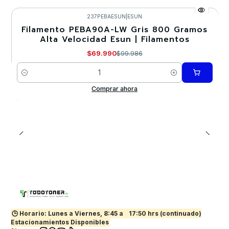
237PEBAESUN
|
ESUN
Filamento PEBA90A-LW Gris 800 Gramos
-30%
Alta Velocidad Esun | Filamentos
$69.990
$99.986
Cantidad
Comprar ahora
🕒 Horario: Lunes a Viernes, 8:45 a
17:50 hrs (continuado)
Estacionamientos Disponibles