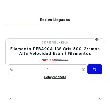
Recién Llegados
237PEBAESUN
|
ESUN
Filamento PEBA90A-LW Gris 800 Gramos
-30%
Alta Velocidad Esun | Filamentos
$69.990
$99.986
Cantidad
Comprar ahora