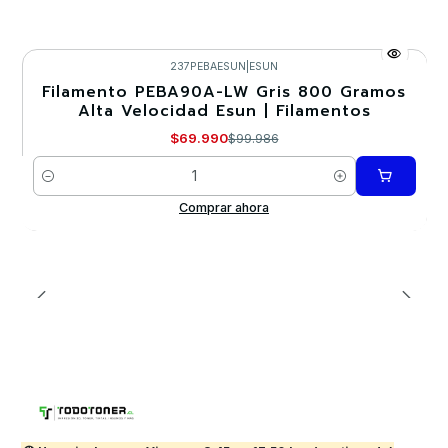
237PEBAESUN
|
ESUN
Filamento PEBA90A-LW Gris 800 Gramos
-30%
Alta Velocidad Esun | Filamentos
$69.990
$99.986
Cantidad
Comprar ahora