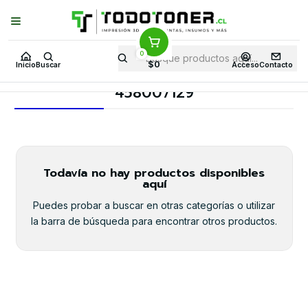
Puedes Elegir: Comprar en
Tienda
·
Despacho
a Todo Chile · Retiro en
Tienda en
24 Horas
0
Inicio
Toner y tambor
Toner Alternativo
OKI
Insumos OKI
$0
Inicio
Buscar
Acceso
Contacto
458007129
458007129
Todavía no hay productos disponibles
aquí
Puedes probar a buscar en otras categorías o utilizar
la barra de búsqueda para encontrar otros productos.