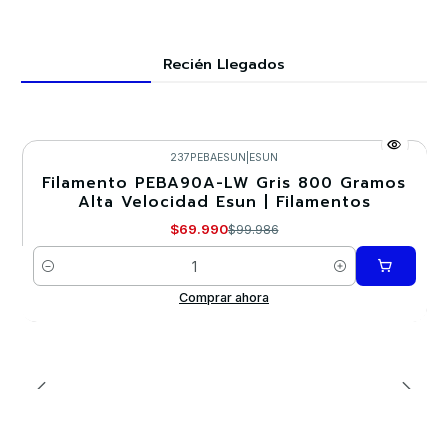
Recién Llegados
237PEBAESUN
|
ESUN
Filamento PEBA90A-LW Gris 800 Gramos
-30%
Alta Velocidad Esun | Filamentos
$69.990
$99.986
Cantidad
Comprar ahora