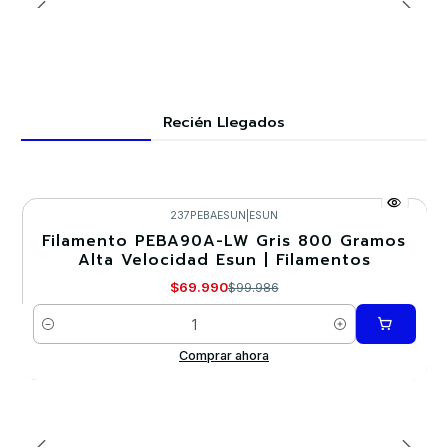
Recién Llegados
237PEBAESUN
|
ESUN
Filamento PEBA90A-LW Gris 800 Gramos
-30%
Alta Velocidad Esun | Filamentos
$69.990
$99.986
Cantidad
Comprar ahora