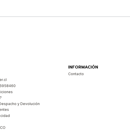
Comprar ahora
INFORMACIÓN
Contacto
r.cl
26958460
iciones
?
Despacho y Devolución
entes
acidad
ICO