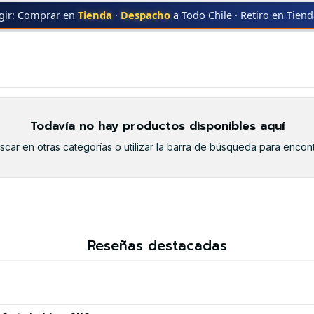
gir: Comprar en
Tienda
·
Despacho
a Todo Chile · Retiro en Tien
KYOCERA-MITA
TK-5217 MAGENTA
TK-5217 MAGENTA
Todavía no hay productos disponibles aquí
car en otras categorías o utilizar la barra de búsqueda para encont
Reseñas destacadas