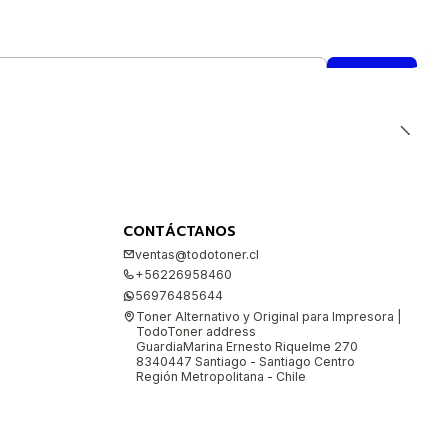
CONTÁCTANOS
ventas@todotoner.cl
+56226958460
56976485644
Toner Alternativo y Original para Impresora |
TodoToner address
GuardiaMarina Ernesto Riquelme 270
8340447 Santiago - Santiago Centro
Región Metropolitana - Chile