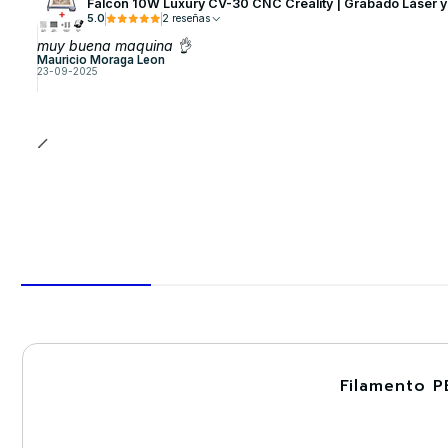
Falcon 10W Luxury CV-30 CNC Creality | Grabado Láser 
5.0
2 reseñas
muy buena maquina 👌
Mauricio Moraga Leon
23-09-2025
Filamento P
-30%