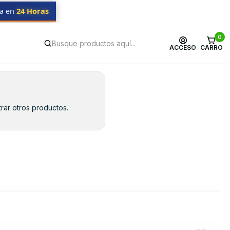
da en
24 Horas
0
ACCESO
CARRO
rar otros productos.