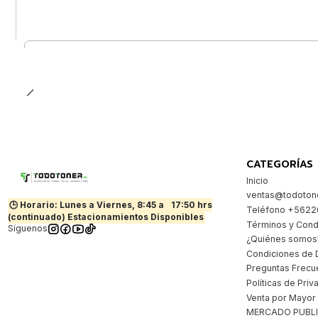
Cantidad
CATEGORÍAS
Inicio
ventas@todotone
🕒 Horario: Lunes a Viernes, 8:45 a
17:50 hrs
Teléfono +562
(continuado) Estacionamientos Disponibles
Términos y Cond
Síguenos
¿Quiénes somos
Condiciones de 
Preguntas Frecu
Políticas de Priv
Venta por Mayor
MERCADO PUBL