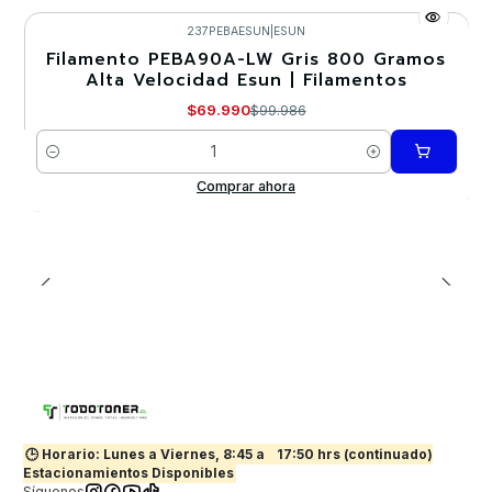
237PEBAESUN
|
ESUN
Filamento PEBA90A-LW Gris 800 Gramos
-30%
Alta Velocidad Esun | Filamentos
$69.990
$99.986
Cantidad
Comprar ahora
🕒 Horario: Lunes a Viernes, 8:45 a
17:50 hrs (continuado)
Estacionamientos Disponibles
Síguenos