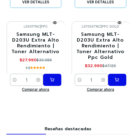
VER DETALLES
VER DETALLES
LS501TNC
|
PPC
LS7054TNC
|
PPC GOLD
Samsung MLT-
Samsung MLT-
-30%
-30%
D203U Extra Alto
D203U Extra Alto
Rendimiento |
Rendimiento |
Toner Alternativo
Toner Alternativo
Ppc Gold
$27.990
$39.986
$32.990
$47.129
5.0
Cantidad
Cantidad
Comprar ahora
Comprar ahora
Reseñas destacadas