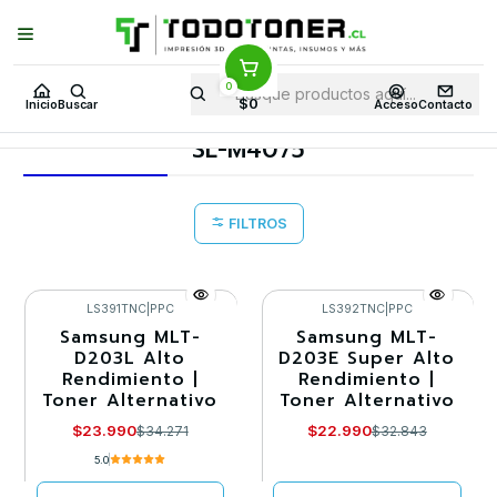
Puedes Elegir: Comprar en
Tienda
·
Despacho
a Todo Chile · Retiro en
Tienda en
24 Horas
0
Inicio
Toner y tambor
Toner Alternativo
SAMSUNG
$0
Inicio
Buscar
Acceso
Contacto
Equipos SAMSUNG
SL-M4075
SL-M4075
FILTROS
LS391TNC
|
PPC
LS392TNC
|
PPC
Samsung MLT-
Samsung MLT-
-30%
-30%
D203L Alto
D203E Super Alto
Rendimiento |
Rendimiento |
Agotado
Agotado
Toner Alternativo
Toner Alternativo
$23.990
$22.990
$34.271
$32.843
5.0