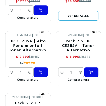
$47.990
$89.990
$53.322
$99.989
Cantidad
VER DETALLES
Comprar ahora
LSJ285TNC
|
PPC
2PK263TNC
|
PPC
HP CE285A | Alto
Pack 2 x HP
-30%
-10%
Rendimiento |
CE285A | Toner
Toner Alternativo
Alternativo
$12.990
$16.990
$18.557
$18.878
5.0
Cantidad
Cantidad
Comprar ahora
Comprar ahora
2PK7003TNC
|
PPC GOLD
Pack 2 x HP
-10%