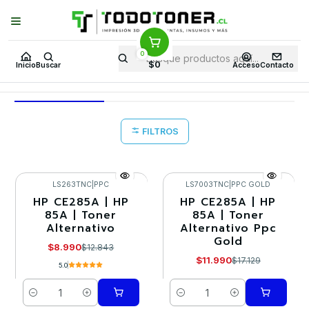
Puedes Elegir: Comprar en
Tienda
·
Despacho
a Todo Chile · Retiro en
Tienda en
24 Horas
0
Inicio
Toner y tambor
Toner Alternativo
HP
Equipos HP
P1109
$0
Inicio
Buscar
Acceso
Contacto
P1109
FILTROS
LS263TNC
|
PPC
LS7003TNC
|
PPC GOLD
HP CE285A | HP
HP CE285A | HP
-30%
-30%
85A | Toner
85A | Toner
Alternativo
Alternativo Ppc
Gold
$8.990
$12.843
$11.990
$17.129
5.0
Cantidad
Cantidad