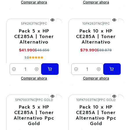
Comprar ahora
Comprar ahora
5PK263TNC
|
PPC
10PK263TNC
|
PPC
Pack 5 x HP
Pack 10 x HP
-10%
-10%
CE285A | Toner
CE285A | Toner
Alternativo
Alternativo
$41.990
$79.990
$46.656
$88.878
5.0
Cantidad
Cantidad
Comprar ahora
Comprar ahora
5PK7003TNC
|
PPC GOLD
10PK7003TNC
|
PPC GOLD
Pack 5 x HP
Pack 10 x HP
-10%
-10%
CE285A | Toner
CE285A | Toner
Alternativo Ppc
Alternativo Ppc
Agotado
Gold
Gold