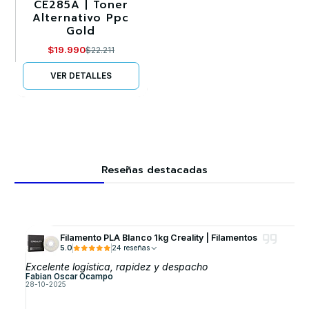
CE285A | Toner
Alternativo Ppc
Agotado
Gold
$19.990
$22.211
VER DETALLES
Reseñas destacadas
Filamento PLA Blanco 1kg Creality | Filamentos
5.0
24 reseñas
Excelente logística, rapidez y despacho
Fabian Oscar Ocampo
28-10-2025