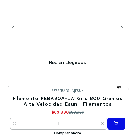
Recién Llegados
237PEBAESUN
|
ESUN
Filamento PEBA90A-LW Gris 800 Gramos
-30%
Alta Velocidad Esun | Filamentos
$69.990
$99.986
Cantidad
Comprar ahora