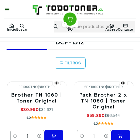
Puedes Elegir: Comprar en
Tienda
·
Despacho
a Todo Chile · Retiro en
Tienda en
24 Horas
0
Inicio
Toner y tambor
Toner Original
BROTHER
$0
Inicio
Buscar
Acceso
Contacto
Equipos BROTHER
DCP-1512
DCP-1512
FILTROS
PF1060TNO
|
BROTHER
2PK1060TNO
|
BROTHER
Brother TN-1060 |
Pack Brother 2 x
-5%
-10%
Toner Original
TN-1060 | Toner
Original
$30.990
$32.621
$59.890
$66.544
5.0
5.0
Cantidad
Cantidad