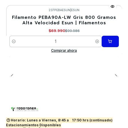
237PEBAESUN
|
ESUN
Filamento PEBA90A-LW Gris 800 Gramos
-30%
Alta Velocidad Esun | Filamentos
Nuevo
$69.990
$99.986
Cantidad
Comprar ahora
🕒 Horario: Lunes a Viernes, 8:45 a
17:50 hrs (continuado)
Estacionamientos Disponibles