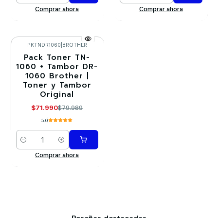
Comprar ahora
Comprar ahora
PKTNDR1060
|
BROTHER
Pack Toner TN-
-10%
1060 + Tambor DR-
1060 Brother |
Toner y Tambor
Original
$71.990
$79.989
5.0
Cantidad
Comprar ahora
Reseñas destacadas