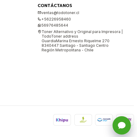
CONTÁCTANOS
ventas@todotoner.cl
+56226958460
56976485644
Toner Alternativo y Original para Impresora |
TodoToner address
GuardiaMarina Ernesto Riquelme 270
8340447 Santiago - Santiago Centro
Región Metropolitana - Chile