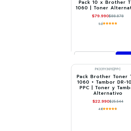
Pack 10 x Brother 
-10%
1060 | Toner Alterna
$79.990
$88.878
5.0
Cantidad
Comprar ahora
PK331Y3615
|
PPC
Pack Brother Toner 
-10%
1060 + Tambor DR-1
PPC | Toner y Tamb
Alternativo
$22.990
$25.544
4.8