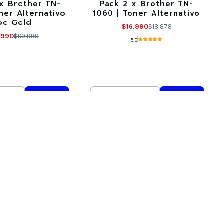
 x Brother TN-
Pack 2 x Brother TN-
-10%
ner Alternativo
1060 | Toner Alternativo
pc Gold
$16.990
$18.878
.990
$99.989
5.0
Cantidad
mprar ahora
Comprar ahora