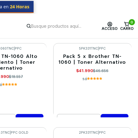
da en
24 Horas
0
ACCESO
CARRO
1060TNC
|
PPC
5PK331TNC
|
PPC
 TN-1060 Alto
Pack 5 x Brother TN-
-10%
iento | Toner
1060 | Toner Alternativo
ternativo
$41.990
$46.656
.990
$18.557
5.0
.0
Cantidad
mprar ahora
Comprar ahora
43TNC
|
PPC GOLD
2PK331TNC
|
PPC