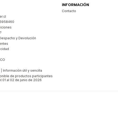
INFORMACIÓN
Contacto
r.cl
26958460
iciones
?
Despacho y Devolución
entes
acidad
ICO
 Información útil y sencilla
ponible de productos participantes
l 01 al 02 de junio de 2026