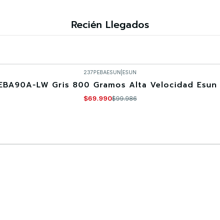
Recién Llegados
237PEBAESUN
|
ESUN
EBA90A-LW Gris 800 Gramos Alta Velocidad Esun 
$69.990
$99.986
Comprar ahora