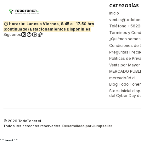
CATEGORÍAS
Inicio
ventas@todotone
🕒 Horario: Lunes a Viernes, 8:45 a
17:50 hrs
Teléfono +562
(continuado) Estacionamientos Disponibles
Términos y Cond
Síguenos
¿Quiénes somos
Condiciones de 
Preguntas Frecu
Políticas de Priv
Venta por Mayor
MERCADO PUBL
mercado3d.cl
Blog Todo Toner |
Stock inicial dis
del Cyber Day de
2026 TodoToner.cl.
Todos los derechos reservados.
Desarrollado por Jumpseller
.