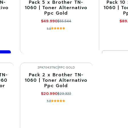
TN-
Pack 5 x Brother TN-
Pack 10
-10%
-10%
tivo
1060 | Toner Alternativo
1060 | To
Ppc Gold
P
Agotado
$49.990
$89
$55.544
5.0
Cantidad
VER DETALLES
Co
2PK7043TNC
|
PPC GOLD
TN-
Pack 2 x Brother TN-
-10%
060
1060 | Toner Alternativo
or
Ppc Gold
$20.990
$23.322
5.0