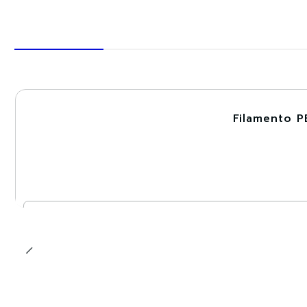
Filamento P
-30%
Cantidad