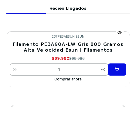
Recién Llegados
237PEBAESUN
|
ESUN
Filamento PEBA90A-LW Gris 800 Gramos
-30%
Alta Velocidad Esun | Filamentos
$69.990
$99.986
Cantidad
Comprar ahora