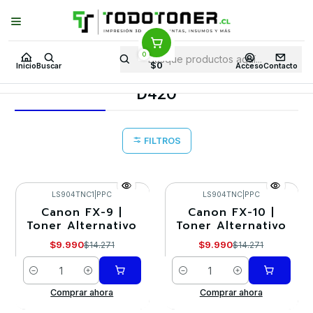
Puedes Elegir: Comprar en
Tienda
·
Despacho
a Todo Chile · Retiro en
Tienda en
24 Horas
0
Inicio
Toner y tambor
Toner Alternativo
CANON
$0
Inicio
Buscar
Acceso
Contacto
Equipos CANON
D420
D420
FILTROS
LS904TNC1
|
PPC
LS904TNC
|
PPC
Canon FX-9 |
Canon FX-10 |
-30%
-30%
Toner Alternativo
Toner Alternativo
$9.990
$9.990
$14.271
$14.271
Cantidad
Cantidad
Comprar ahora
Comprar ahora