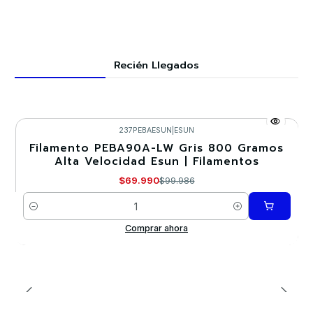
Recién Llegados
237PEBAESUN
|
ESUN
Filamento PEBA90A-LW Gris 800 Gramos
-30%
Alta Velocidad Esun | Filamentos
Nuevo
$69.990
$99.986
Cantidad
Comprar ahora