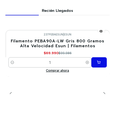
Recién Llegados
237PEBAESUN
|
ESUN
Filamento PEBA90A-LW Gris 800 Gramos
-30%
Alta Velocidad Esun | Filamentos
$69.990
$99.986
Cantidad
Comprar ahora