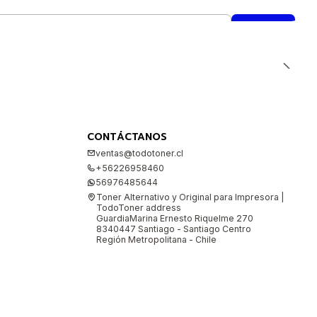
CONTÁCTANOS
ventas@todotoner.cl
+56226958460
56976485644
Toner Alternativo y Original para Impresora |
TodoToner address
GuardiaMarina Ernesto Riquelme 270
8340447 Santiago - Santiago Centro
Región Metropolitana - Chile