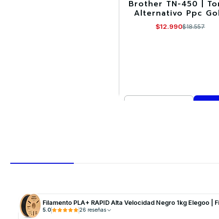
Brother TN-450 | To
-30%
Alternativo Ppc Go
$12.990
$18.557
Cantidad
Comprar ahora
Filamento PLA+ RAPID Alta Velocidad Negro 1kg Elegoo | F
5.0
26 reseñas