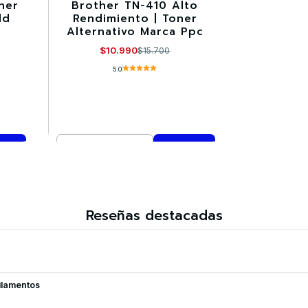
ner
Brother TN-410 Alto
-30%
ld
Rendimiento | Toner
Alternativo Marca Ppc
$10.990
$15.700
5.0
Cantidad
Comprar ahora
Reseñas destacadas
ilamentos