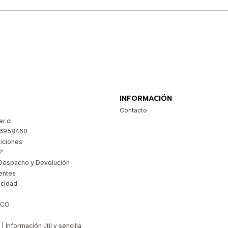
Comprar ahora
INFORMACIÓN
Contacto
r.cl
26958460
iciones
?
Despacho y Devolución
entes
acidad
ICO
 Información útil y sencilla