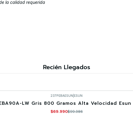
de la calidad requerida
Recién Llegados
237PEBAESUN
|
ESUN
EBA90A-LW Gris 800 Gramos Alta Velocidad Esun 
$69.990
$99.986