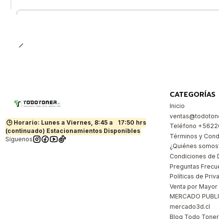
Cantidad
CATEGORÍAS
Inicio
ventas@todotone
🕒 Horario: Lunes a Viernes, 8:45 a
17:50 hrs
Teléfono +562
(continuado) Estacionamientos Disponibles
Términos y Cond
Síguenos
¿Quiénes somos
Condiciones de 
Preguntas Frecu
Políticas de Priv
Venta por Mayor
MERCADO PUBL
mercado3d.cl
Blog Todo Toner |