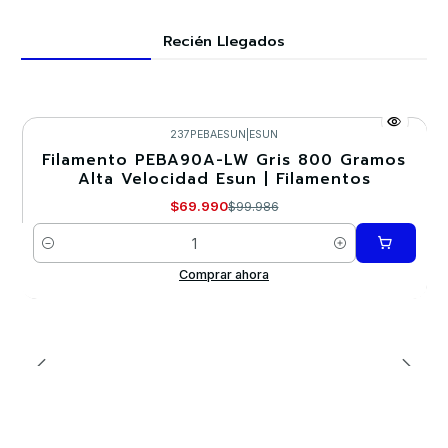
Recién Llegados
237PEBAESUN
|
ESUN
Filamento PEBA90A-LW Gris 800 Gramos
-30%
Alta Velocidad Esun | Filamentos
Nuevo
$69.990
$99.986
Cantidad
Comprar ahora