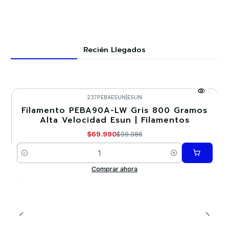
Recién Llegados
237PEBAESUN
|
ESUN
Filamento PEBA90A-LW Gris 800 Gramos
-30%
Alta Velocidad Esun | Filamentos
Nuevo
$69.990
$99.986
Cantidad
Comprar ahora