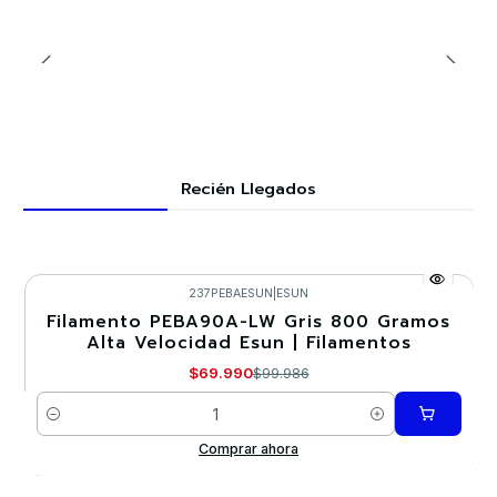
Recién Llegados
237PEBAESUN
|
ESUN
Filamento PEBA90A-LW Gris 800 Gramos
-30%
Alta Velocidad Esun | Filamentos
Nuevo
$69.990
$99.986
Cantidad
Comprar ahora