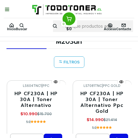
Puedes Elegir: Comprar en
Tienda
·
Despacho
a Todo Chile · Retiro en
Tienda en
24 Horas
0
Inicio
Toner y tambor
Toner Alternativo
HP
Equipos HP
$0
Inicio
Buscar
Acceso
Contacto
M203dn
M203dn
FILTROS
LS604TNC1
|
PPC
LS7081TNC
|
PPC GOLD
HP CF230A | HP
HP CF230A | HP
-30%
-30%
30A | Toner
30A | Toner
Alternativo
Alternativo Ppc
Gold
$10.990
$15.700
$14.990
$21.414
5.0
5.0