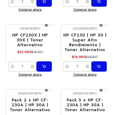
Cantidad
Cantidad
Comprar ahora
Comprar ahora
LS626TNC
|
PPC
LSJ230ATNC
|
PPC
HP CF230X | HP
HP CF230 | HP 30 |
-30%
-30%
30X | Toner
Super Alto
Alternativo
Rendimiento |
Toner Alternativo
$12.990
$18.557
$19.990
$28.557
Cantidad
Cantidad
Comprar ahora
Comprar ahora
2PK604TNC1
|
PPC
5PK604TNC1
|
PPC
Pack 2 x HP CF-
Pack 5 x HP CF-
-10%
-10%
230A | HP 30A |
230A | HP 30A |
Toner Alternativo
Toner Alternativo
Agotado