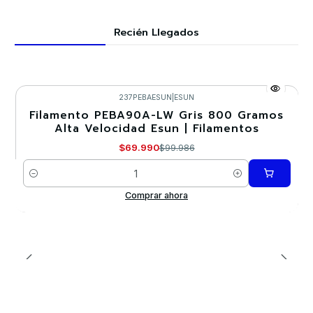
Recién Llegados
237PEBAESUN
|
ESUN
Filamento PEBA90A-LW Gris 800 Gramos
-30%
Alta Velocidad Esun | Filamentos
$69.990
$99.986
Cantidad
Comprar ahora