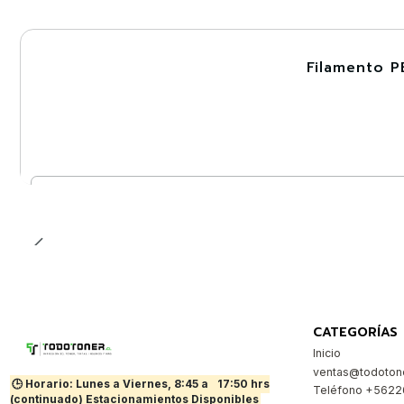
Filamento P
-30%
Cantidad
CATEGORÍAS
Inicio
ventas@todotone
🕒 Horario: Lunes a Viernes, 8:45 a
17:50 hrs
Teléfono +562
(continuado) Estacionamientos Disponibles