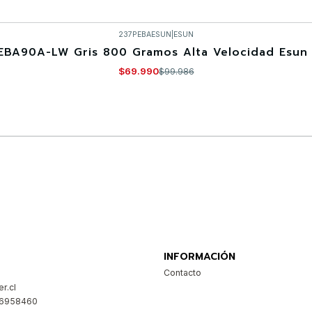
237PEBAESUN
|
ESUN
EBA90A-LW Gris 800 Gramos Alta Velocidad Esun 
$69.990
$99.986
Comprar ahora
INFORMACIÓN
Contacto
r.cl
26958460