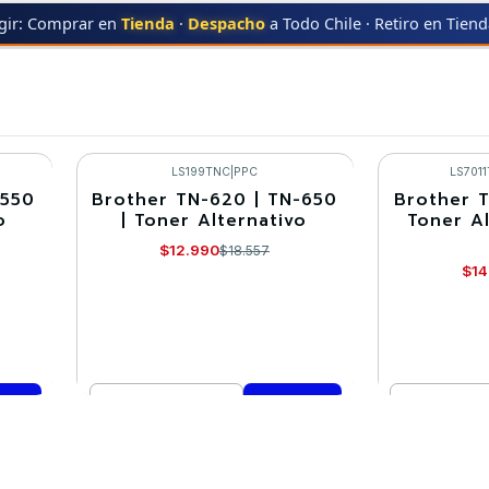
gir: Comprar en
Tienda
·
Despacho
a Todo Chile · Retiro en Tien
ER
MFC-8670
MFC-8670
LS199TNC
|
PPC
LS701
-550
Brother TN-620 | TN-650
Brother T
-30%
-30%
o
| Toner Alternativo
Toner A
$12.990
$18.557
$14
Cantidad
Cantidad
Comprar ahora
Co