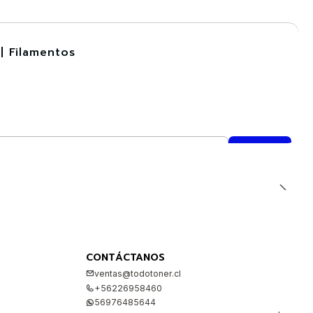
| Filamentos
CONTÁCTANOS
ventas@todotoner.cl
+56226958460
56976485644