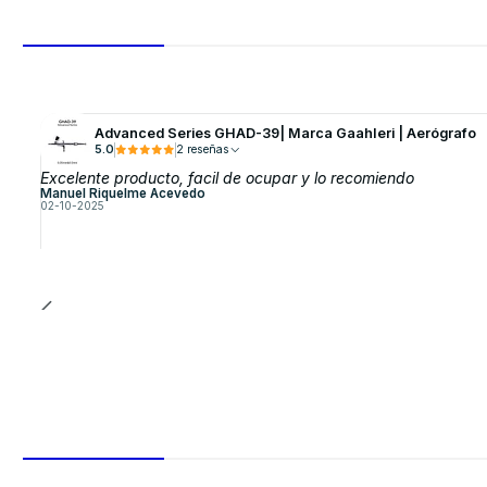
Advanced Series GHAD-39| Marca GaahIeri | Aerógrafo
5.0
2 reseñas
Excelente producto, facil de ocupar y lo recomiendo
Manuel Riquelme Acevedo
02-10-2025