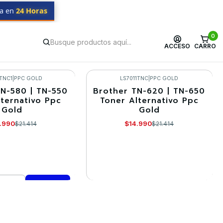
da en
24 Horas
0
ACCESO
CARRO
1TNC1
|
PPC GOLD
LS7011TNC
|
PPC GOLD
N-580 | TN-550
Brother TN-620 | TN-650
-30%
lternativo Ppc
Toner Alternativo Ppc
Gold
Gold
Agotado
.990
$14.990
$21.414
$21.414
VER DETALLES
mprar ahora