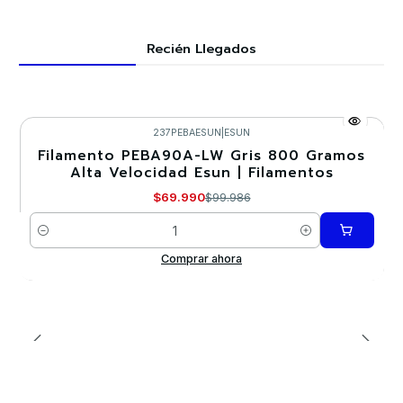
Recién Llegados
237PEBAESUN
|
ESUN
Filamento PEBA90A-LW Gris 800 Gramos
-30%
Alta Velocidad Esun | Filamentos
$69.990
$99.986
Cantidad
Comprar ahora