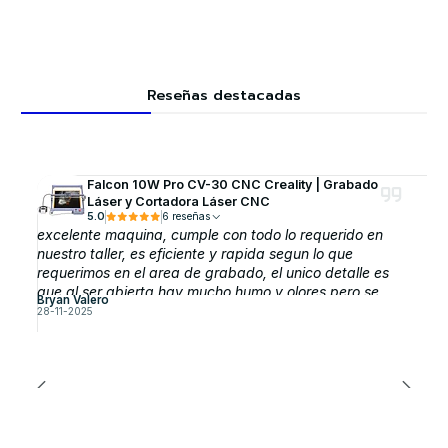
Reseñas destacadas
Falcon 10W Pro CV-30 CNC Creality | Grabado
Láser y Cortadora Láser CNC
5.0
6 reseñas
excelente maquina, cumple con todo lo requerido en
nuestro taller, es eficiente y rapida segun lo que
requerimos en el area de grabado, el unico detalle es
que al ser abierta hay mucho humo y olores pero se
Bryan Valero
puede solucionar comprando la cubierta protectora que
28-11-2025
esperamos adquirirla pronto.