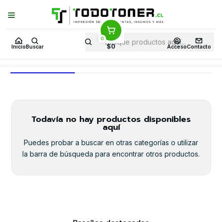
Puedes Elegir: Comprar en
Tienda
·
Despacho
a Todo Chile · Retiro en
Tienda en
24 Horas
0
Inicio
Toner y tambor
Toner Original
HP
Equipos HP
3052
$0
Inicio
Buscar
Acceso
Contacto
3052
Todavía no hay productos disponibles
aquí
Puedes probar a buscar en otras categorías o utilizar
la barra de búsqueda para encontrar otros productos.