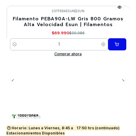
237PEBAESUN
|
ESUN
Filamento PEBA90A-LW Gris 800 Gramos
-30%
Alta Velocidad Esun | Filamentos
$69.990
$99.986
Cantidad
Comprar ahora
🕒 Horario: Lunes a Viernes, 8:45 a
17:50 hrs (continuado)
Estacionamientos Disponibles