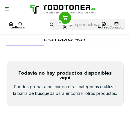
Puedes Elegir: Comprar en
Tienda
·
Despacho
a Todo Chile · Retiro en
Tienda en
24 Horas
0
Inicio
Toner y tambor
Toner Alternativo
TOSHIBA
$0
Inicio
Buscar
Acceso
Contacto
Equipos TOSHIBA
E-STUDIO 457
E-STUDIO 457
Todavía no hay productos disponibles
aquí
Puedes probar a buscar en otras categorías o utilizar
la barra de búsqueda para encontrar otros productos.