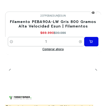
237PEBAESUN
|
ESUN
Filamento PEBA90A-LW Gris 800 Gramos
-30%
Alta Velocidad Esun | Filamentos
$69.990
$99.986
Cantidad
Comprar ahora