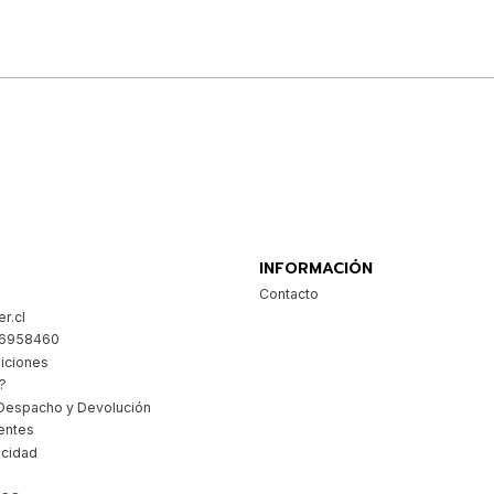
Comprar ahora
INFORMACIÓN
Contacto
r.cl
26958460
iciones
?
Despacho y Devolución
entes
acidad