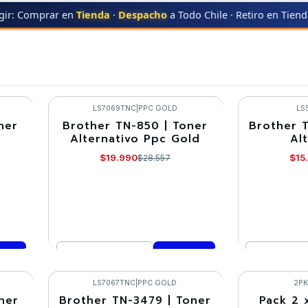
gir: Comprar en
Tienda
·
Despacho
a Todo Chile · Retiro en Tien
ER
MFC-L5800DW
MFC-L5800DW
LS7069TNC
|
PPC GOLD
LS
ner
Brother TN-850 | Toner
Brother 
-30%
-30%
Alternativo Ppc Gold
Al
$19.990
$15
$28.557
Cantidad
Cantidad
Comprar ahora
Co
LS7067TNC
|
PPC GOLD
2P
ner
Brother TN-3479 | Toner
Pack 2 
-30%
-10%