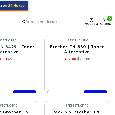
da en
24 Horas
0
ACCESO
CARRO
552TNC
|
PPC
LS552TNC1
|
PPC
TN-3479 | Toner
Brother TN-880 | Toner
-30%
ternativo
Alternativo
.890
$15.890
$22.700
$22.700
Cantidad
mprar ahora
Comprar ahora
K552TNC
|
PPC
5PK552TNC
|
PPC
x Brother TN-
Pack 5 x Brother TN-
-10%