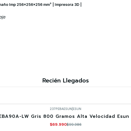
maño Imp 256×256×256 mm³ | Impresora 3D |
aja
Recién Llegados
237PEBAESUN
|
ESUN
EBA90A-LW Gris 800 Gramos Alta Velocidad Esun 
$69.990
$99.986