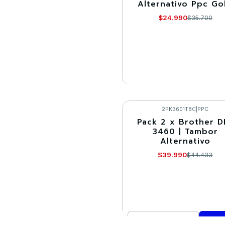
Alternativo Ppc Go
Agotado
$24.990
$35.700
VER DETALLES
2PK3601TBC
|
PPC
Pack 2 x Brother D
-10%
3460 | Tambor
Alternativo
$39.990
$44.433