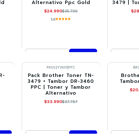
ld
Alternativo Ppc Gold
3479 | To
$24.990
$28
$35.700
5.0
Cantidad
Cantidad
Comprar ahora
Co
PK552Y3601
|
PPC
BR
R-
Pack Brother Toner TN-
Brothe
-10%
-30%
3479 + Tambor DR-3460
Tambor
PPC | Toner y Tambor
$20
Alternativo
$33.990
$37.767