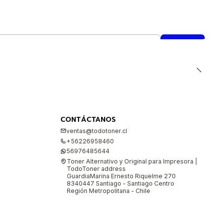
CONTÁCTANOS
ventas@todotoner.cl
+56226958460
56976485644
Toner Alternativo y Original para Impresora |
TodoToner address
GuardiaMarina Ernesto Riquelme 270
8340447 Santiago - Santiago Centro
Región Metropolitana - Chile