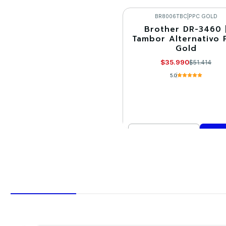
Cantidad
Comprar ahora
BR8006TBC
|
PPC GOLD
Brother DR-3460 
-30%
Tambor Alternativo 
Gold
$35.990
$51.414
5.0
Cantidad
Comprar ahora