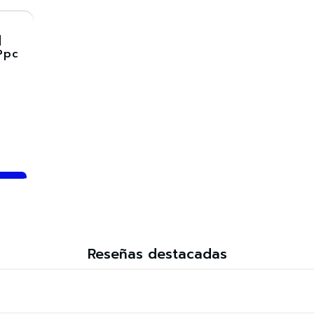
Cantidad
Cantidad
Comprar ahora
Co
|
Ppc
Reseñas destacadas