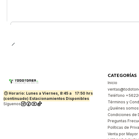
Cantidad
CATEGORÍAS
Inicio
ventas@todotone
🕒 Horario: Lunes a Viernes, 8:45 a
17:50 hrs
Teléfono +562
(continuado) Estacionamientos Disponibles
Términos y Cond
Síguenos
¿Quiénes somos
Condiciones de 
Preguntas Frecu
Políticas de Priv
Venta por Mayor