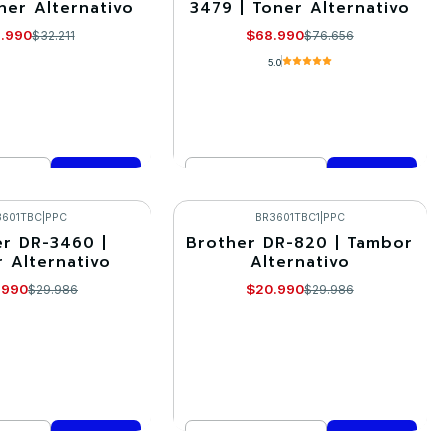
ner Alternativo
3479 | Toner Alternativo
.990
$68.990
$32.211
$76.656
5.0
Cantidad
mprar ahora
Comprar ahora
3601TBC
|
PPC
BR3601TBC1
|
PPC
r DR-3460 |
Brother DR-820 | Tambor
-30%
 Alternativo
Alternativo
.990
$20.990
$29.986
$29.986