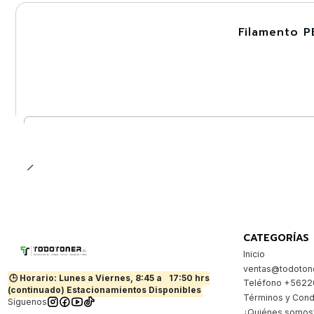
Filamento P
-30%
Nuevo
Cantidad
CATEGORÍAS
Inicio
ventas@todotone
🕒 Horario: Lunes a Viernes, 8:45 a
17:50 hrs
Teléfono +562
(continuado) Estacionamientos Disponibles
Términos y Cond
Síguenos
¿Quiénes somos