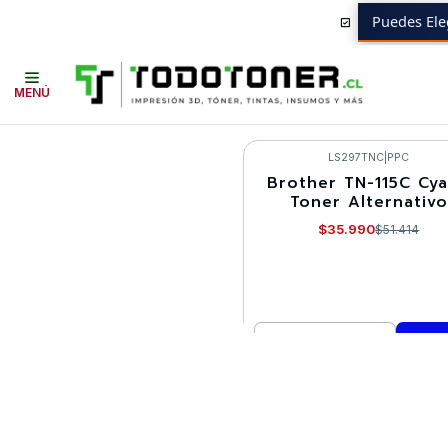
Puedes Ele
Inicio
Toner y tambor
Toner Alternativo
BROTHER
Equipos BROTH
MENÚ
LS297TNC
|
PPC
Brother TN-115C Cya
-30%
Toner Alternativo
$35.990
$51.414
Cantidad
Comprar ahora