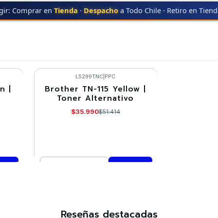
gir: Comprar en
Tienda
·
Despacho
a Todo Chile · Retiro en Tien
ER
HL-4040CN
HL-4040CN
LS299TNC
|
PPC
n |
Brother TN-115 Yellow |
-30%
Toner Alternativo
$35.990
$51.414
Cantidad
Comprar ahora
Reseñas destacadas