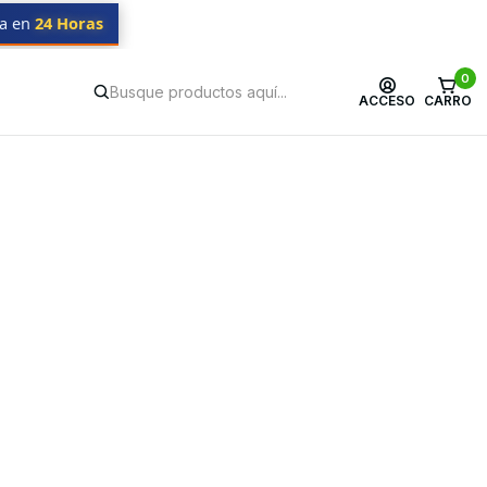
da en
24 Horas
0
ACCESO
CARRO