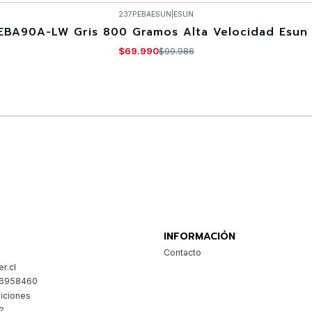
237PEBAESUN
|
ESUN
EBA90A-LW Gris 800 Gramos Alta Velocidad Esun 
$69.990
$99.986
Comprar ahora
INFORMACIÓN
Contacto
r.cl
26958460
iciones
?