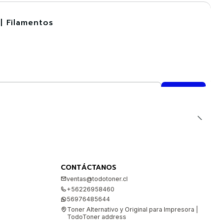
| Filamentos
CONTÁCTANOS
ventas@todotoner.cl
+56226958460
56976485644
Toner Alternativo y Original para Impresora |
TodoToner address