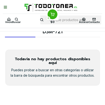
Puedes Elegir: Comprar en
Tienda
·
Despacho
a Todo Chile · Retiro en
Tienda en
24 Horas
0
Inicio
Toner y tambor
Toner Original
RICOH
Equipos RICOH
$0
Inicio
Buscar
Acceso
Contacto
DSM-721
DSM-721
Todavía no hay productos disponibles
aquí
Puedes probar a buscar en otras categorías o utilizar
la barra de búsqueda para encontrar otros productos.