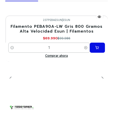
237PEBAESUN
|
ESUN
Filamento PEBA90A-LW Gris 800 Gramos
-30%
Alta Velocidad Esun | Filamentos
$69.990
$99.986
Cantidad
Comprar ahora