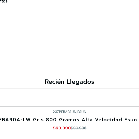
ntos
Recién Llegados
237PEBAESUN
|
ESUN
EBA90A-LW Gris 800 Gramos Alta Velocidad Esun 
$69.990
$99.986