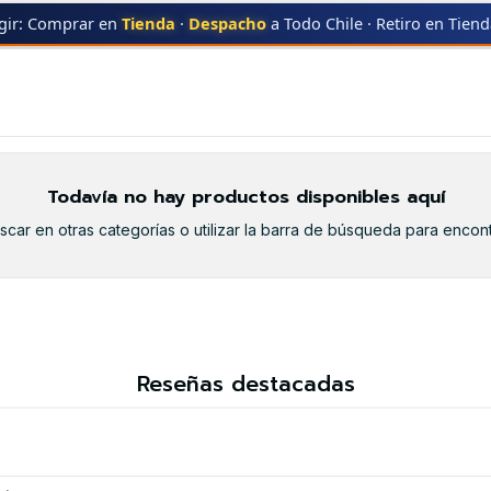
gir: Comprar en
Tienda
·
Despacho
a Todo Chile · Retiro en Tien
P-162DW
LBP-162DW
Todavía no hay productos disponibles aquí
car en otras categorías o utilizar la barra de búsqueda para encont
Reseñas destacadas