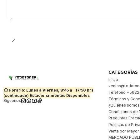
Cantidad
CATEGORÍAS
Inicio
ventas@todotone
🕒 Horario: Lunes a Viernes, 8:45 a
17:50 hrs
Teléfono +562
(continuado) Estacionamientos Disponibles
Términos y Cond
Síguenos
¿Quiénes somos
Condiciones de 
Preguntas Frecu
Políticas de Priv
Venta por Mayor
MERCADO PUBL