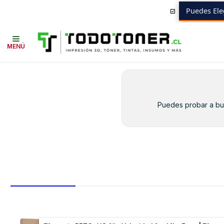
Puedes Ele
Inicio
Toner y tambor
Toner Original
CANON
Equipos CANON
LB
MENÚ
Puedes probar a bus