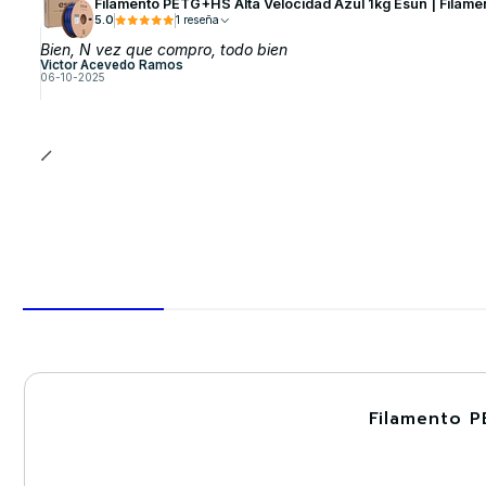
Filamento PETG+HS Alta Velocidad Azul 1kg Esun | Filame
5.0
1 reseña
Bien, N vez que compro, todo bien
Victor Acevedo Ramos
06-10-2025
Filamento P
-30%