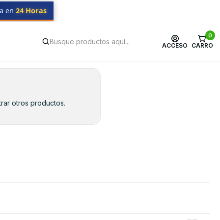
da en
24 Horas
0
ACCESO
CARRO
rar otros productos.