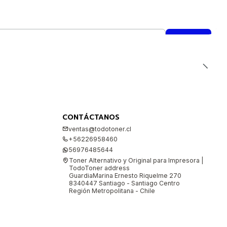
CONTÁCTANOS
ventas@todotoner.cl
+56226958460
56976485644
Toner Alternativo y Original para Impresora |
TodoToner address
GuardiaMarina Ernesto Riquelme 270
8340447 Santiago - Santiago Centro
Región Metropolitana - Chile