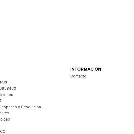
Comprar ahora
INFORMACIÓN
Contacto
r.cl
26958460
iciones
?
Despacho y Devolución
entes
acidad
ICO