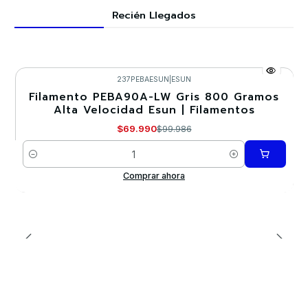
Recién Llegados
237PEBAESUN
|
ESUN
Filamento PEBA90A-LW Gris 800 Gramos
-30%
Alta Velocidad Esun | Filamentos
$69.990
$99.986
Cantidad
Comprar ahora