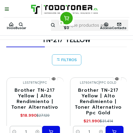
Puedes Elegir: Comprar en
Tienda
·
Despacho
a Todo Chile · Retiro en
Tienda en
24 Horas
0
Inicio
Toner y tambor
Toner Alternativo
BROTHER
$0
Inicio
Buscar
Acceso
Contacto
Insumos BROTHER
TN-217 YELLOW
TN-217 YELLOW
FILTROS
LS578TNC
|
PPC
LS7604TNC
|
PPC GOLD
Brother TN-217
Brother TN-217
-30%
-30%
Yellow | Alto
Yellow | Alto
Rendimiento |
Rendimiento |
Toner Alternativo
Toner Alternativo
Ppc Gold
$18.990
$27.129
$21.990
$31.414