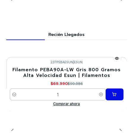
Recién Llegados
237PEBAESUN
|
ESUN
Filamento PEBA90A-LW Gris 800 Gramos
-30%
Alta Velocidad Esun | Filamentos
$69.990
$99.986
Cantidad
Comprar ahora