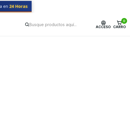
da en
24 Horas
0
ACCESO
CARRO