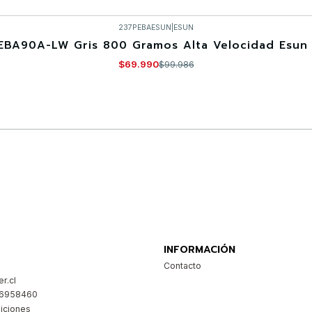
237PEBAESUN
|
ESUN
EBA90A-LW Gris 800 Gramos Alta Velocidad Esun 
$69.990
$99.986
Comprar ahora
INFORMACIÓN
Contacto
r.cl
26958460
iciones