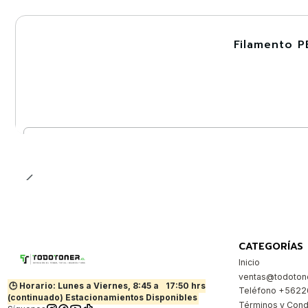
Filamento P
-30%
Cantidad
CATEGORÍAS
Inicio
ventas@todotone
🕒 Horario: Lunes a Viernes, 8:45 a
17:50 hrs
Teléfono +562
(continuado) Estacionamientos Disponibles
Términos y Cond