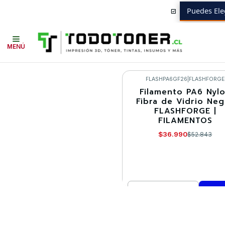
Puedes Ele
Inicio
Todo 3D
FILAMENTOS
FIBRA DE VIDRIO
NYLON
FLASHFO
MENÚ
FLASHPA6GF26
|
FLASHFORGE
Filamento PA6 Nyl
-30%
Fibra de Vidrio Ne
FLASHFORGE |
FILAMENTOS
$36.990
$52.843
Cantidad
Comprar ahora