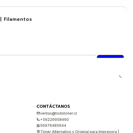
| Filamentos
CONTÁCTANOS
ventas@todotoner.cl
+56226958460
56976485644
Toner Alternativo y Original para Impresora |