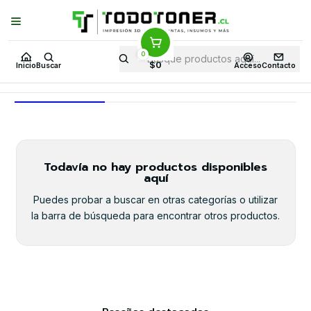
Puedes Elegir: Comprar en
Tienda
·
Despacho
a Todo Chile · Retiro en
Tienda en
24 Horas
0
Inicio
Todo 3D
RESINAS
RESINA PARA GUÍA QUIRÚRGICA
$0
Inicio
Buscar
Acceso
Contacto
RESINA PARA GUÍA QUIRÚRGICA
Todavía no hay productos disponibles
aquí
Puedes probar a buscar en otras categorías o utilizar
la barra de búsqueda para encontrar otros productos.