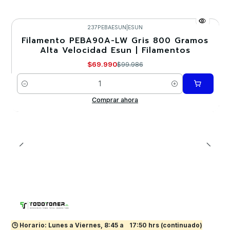
237PEBAESUN
|
ESUN
Filamento PEBA90A-LW Gris 800 Gramos
-30%
Alta Velocidad Esun | Filamentos
$69.990
$99.986
Cantidad
Comprar ahora
🕒 Horario: Lunes a Viernes, 8:45 a
17:50 hrs (continuado)