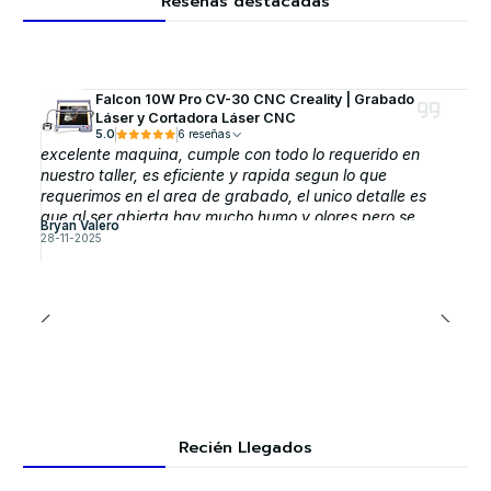
Reseñas destacadas
Falcon 10W Pro CV-30 CNC Creality | Grabado
Láser y Cortadora Láser CNC
5.0
6 reseñas
excelente maquina, cumple con todo lo requerido en
nuestro taller, es eficiente y rapida segun lo que
requerimos en el area de grabado, el unico detalle es
que al ser abierta hay mucho humo y olores pero se
Bryan Valero
puede solucionar comprando la cubierta protectora que
28-11-2025
esperamos adquirirla pronto.
Recién Llegados