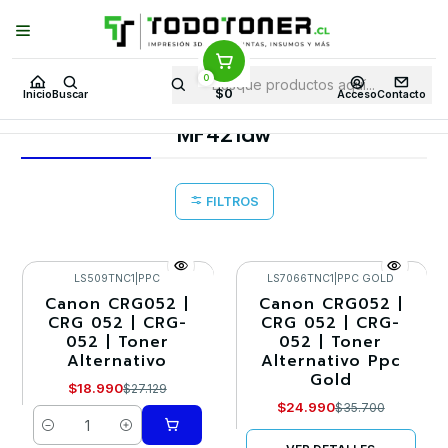
Puedes Elegir: Comprar en
Tienda
·
Despacho
a Todo Chile · Retiro en
Tienda en
24 Horas
0
Inicio
Toner y tambor
Toner Alternativo
CANON
$0
Inicio
Buscar
Acceso
Contacto
Equipos CANON
MF421dw
MF421dw
FILTROS
LS509TNC1
|
PPC
LS7066TNC1
|
PPC GOLD
Canon CRG052 |
Canon CRG052 |
-30%
-30%
CRG 052 | CRG-
CRG 052 | CRG-
052 | Toner
052 | Toner
Agotado
Alternativo
Alternativo Ppc
Gold
$18.990
$27.129
$24.990
$35.700
Cantidad