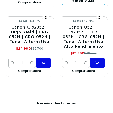
VER DETALLES
Comprar ahora
LS521TNC1
|
PPC
LS359TNC
|
PPC
Canon CRG052H
Canon 052H |
-30%
-30%
High Yield | CRG
CRG052H | CRG
052H | CRG-052H |
052H | CRG-052H |
Toner Alternativo
Toner Alternativo
Alto Rendimiento
$24.990
$35.700
$19.990
$28.557
Cantidad
Cantidad
Comprar ahora
Comprar ahora
Reseñas destacadas