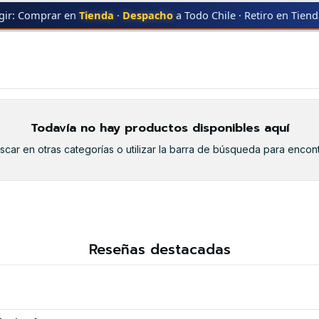
gir: Comprar en
Tienda
·
Despacho
a Todo Chile · Retiro en Tien
CE255
Todavía no hay productos disponibles aquí
car en otras categorías o utilizar la barra de búsqueda para encont
Reseñas destacadas