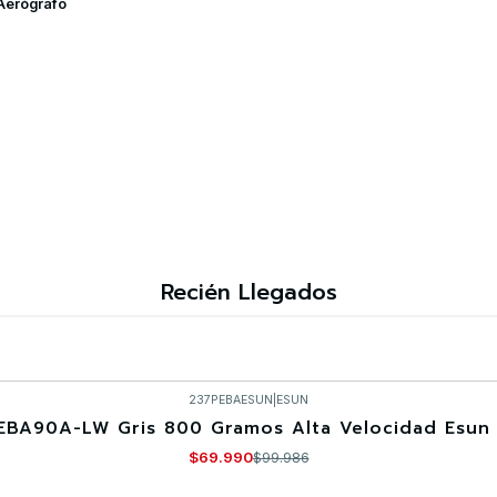
Aerógrafo
Recién Llegados
237PEBAESUN
|
ESUN
EBA90A-LW Gris 800 Gramos Alta Velocidad Esun 
$69.990
$99.986