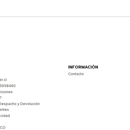
Comprar ahora
INFORMACIÓN
Contacto
r.cl
26958460
iciones
?
Despacho y Devolución
entes
acidad
ICO