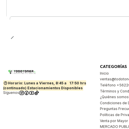
Cantidad
CATEGORÍAS
Inicio
ventas@todotone
🕒 Horario: Lunes a Viernes, 8:45 a
17:50 hrs
Teléfono +562
(continuado) Estacionamientos Disponibles
Términos y Cond
Síguenos
¿Quiénes somos
Condiciones de 
Preguntas Frecu
Políticas de Priv
Venta por Mayor
MERCADO PUBL