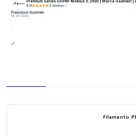
Premium Series GHPM-Mobius 0.2mm | Marca Gaahleri | 
5.0
3 reseñas
Francisco Guzmán
12-01-2026
Filamento P
-30%