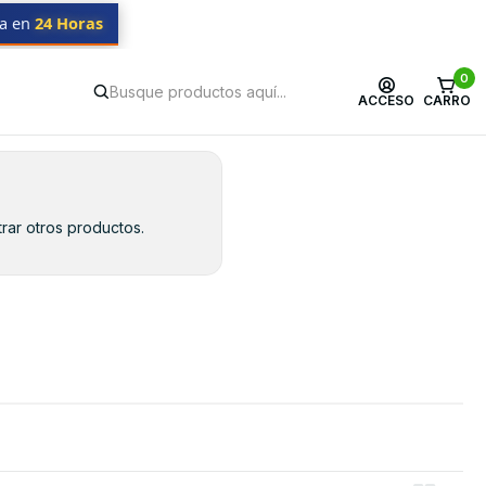
da en
24 Horas
0
ACCESO
CARRO
rar otros productos.