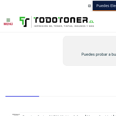
Puedes Ele
Inicio
Toner y tambor
Toner Alternativo
HP
Insumos HP
CE255
MENÚ
Puedes probar a bus