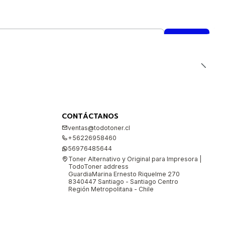
CONTÁCTANOS
ventas@todotoner.cl
+56226958460
56976485644
Toner Alternativo y Original para Impresora |
TodoToner address
GuardiaMarina Ernesto Riquelme 270
8340447 Santiago - Santiago Centro
Región Metropolitana - Chile