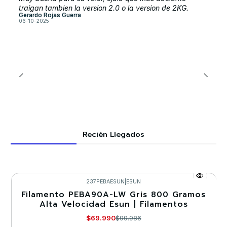
traigan tambien la version 2.0 o la version de 2KG.
Gerardo Rojas Guerra
06-10-2025
Recién Llegados
237PEBAESUN
|
ESUN
Filamento PEBA90A-LW Gris 800 Gramos
-30%
Alta Velocidad Esun | Filamentos
$69.990
$99.986