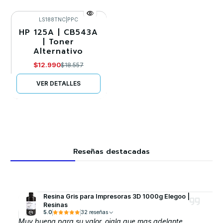
LS188TNC
|
PPC
HP 125A | CB543A
-30%
| Toner
Alternativo
Agotado
$12.990
$18.557
VER DETALLES
Reseñas destacadas
Resina Gris para Impresoras 3D 1000g Elegoo |
Resinas
5.0
32 reseñas
Muy buena para su valor, ojala que mas adelante