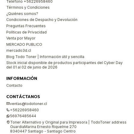
Teléfono +56226958460
Términos y Condiciones
¿Quiénes somos?
Condiciones de Despacho y Devolución
Preguntas Frecuentes
Políticas de Privacidad
Venta por Mayor
MERCADO PUBLICO
mercado3d.cl
Blog Todo Toner | Información útil y sencilla
Stock inicial disponible de productos participantes del Cyber Day
del 01 al 02 de junio de 2026
INFORMACIÓN
Contacto
CONTÁCTANOS
ventas@todotoner.cl
+56226958460
56976485644
Toner Alternativo y Original para Impresora | TodoToner address
GuardiaMarina Ernesto Riquelme 270
8340447 Santiago - Santiago Centro