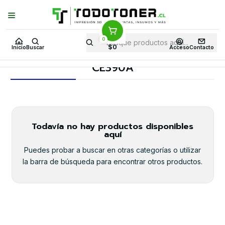
Puedes Elegir: Comprar en
Tienda
·
Despacho
a Todo Chile · Retiro en
Tienda en
24 Horas
0
Inicio
Toner y tambor
Toner Alternativo
HP
Insumos HP
$0
Inicio
Buscar
Acceso
Contacto
CE390A
CE390A
Todavía no hay productos disponibles
aquí
Puedes probar a buscar en otras categorías o utilizar
la barra de búsqueda para encontrar otros productos.