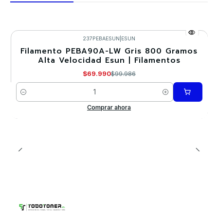
237PEBAESUN
|
ESUN
Filamento PEBA90A-LW Gris 800 Gramos
-30%
Alta Velocidad Esun | Filamentos
Nuevo
$69.990
$99.986
Cantidad
Comprar ahora