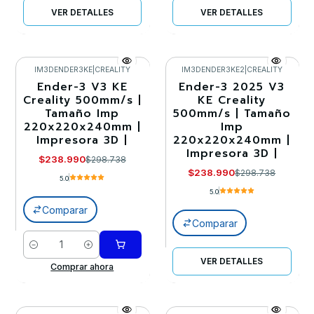
VER DETALLES
VER DETALLES
IM3DENDER3KE
|
CREALITY
IM3DENDER3KE2
|
CREALITY
Ender-3 V3 KE
Ender-3 2025 V3
-20%
-20%
Creality 500mm/s |
KE Creality
Tamaño Imp
500mm/s | Tamaño
Agotado
220x220x240mm |
Imp
Impresora 3D |
220x220x240mm |
Impresora 3D |
$238.990
$298.738
$238.990
$298.738
5.0
5.0
Comparar
Comparar
Cantidad
VER DETALLES
Comprar ahora