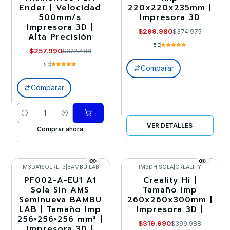
Ender | Velocidad
220x220x235mm |
500mm/s
Impresora 3D
Impresora 3D |
$299.980
$374.975
Alta Precisión
5.0
$257.990
$322.488
5.0
Comparar
Comparar
Cantidad
VER DETALLES
Comprar ahora
IM3DA1SOLREF3
|
BAMBU LAB
IM3DHISOLA
|
CREALITY
PF002-A-EU1 A1
Creality Hi |
-20%
-20%
Sola Sin AMS
Tamaño Imp
Seminueva BAMBU
260x260x300mm |
Agotado
LAB | Tamaño Imp
Impresora 3D |
256×256×256 mm³ |
$319.990
$399.988
Impresora 3D |