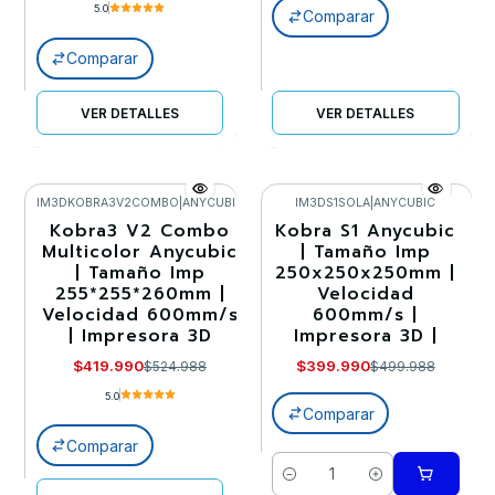
5.0
Comparar
Comparar
VER DETALLES
VER DETALLES
IM3DKOBRA3V2COMBO
|
ANYCUBIC
IM3DS1SOLA
|
ANYCUBIC
Kobra3 V2 Combo
Kobra S1 Anycubic
-20%
-20%
Multicolor Anycubic
| Tamaño Imp
| Tamaño Imp
250x250x250mm |
Agotado
255*255*260mm |
Velocidad
Velocidad 600mm/s
600mm/s |
| Impresora 3D
Impresora 3D |
$419.990
$399.990
$524.988
$499.988
5.0
Comparar
Comparar
Cantidad