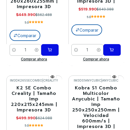
260x260x255mm |
Impresora 3D |
Impresora 3D
$519.990
$649.988
$449.990
$562.488
5.0
5.0
Comparar
Comparar
Cantidad
Cantidad
Comprar ahora
Comprar ahora
IM3DK265SECOMBO
|
CREALITY
IM3DS1ANYCUBIC
|
ANYCUBIC
K2 SE Combo
Kobra S1 Combo
-20%
-20%
Creality | Tamaño
Multicolor
Imp
Anycubic | Tamaño
Agotado
Agotado
220x215x245mm |
Imp
Impresora 3D
250x250x250mm |
Velocidad
$499.990
$624.988
600mm/s |
Impresora 3D |
5.0