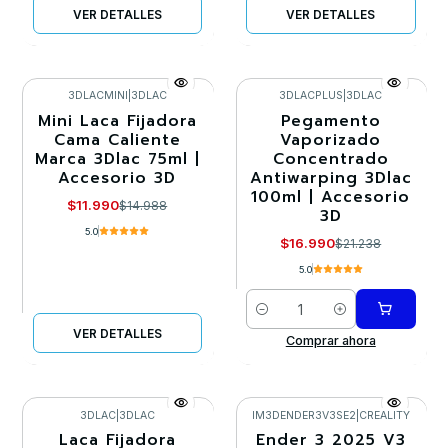
VER DETALLES
VER DETALLES
3DLACMINI
|
3DLAC
3DLACPLUS
|
3DLAC
Mini Laca Fijadora
Pegamento
-20%
-20%
Cama Caliente
Vaporizado
Marca 3Dlac 75ml |
Concentrado
Agotado
Accesorio 3D
Antiwarping 3Dlac
100ml | Accesorio
$11.990
$14.988
3D
5.0
$16.990
$21.238
5.0
Cantidad
VER DETALLES
Comprar ahora
3DLAC
|
3DLAC
IM3DENDER3V3SE2
|
CREALITY
Laca Fijadora
Ender 3 2025 V3
-20%
-20%