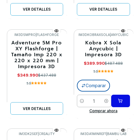
VER DETALLES
VER DETALLES
IM3D5MPRO
|
FLASHFORGE
IM3DKOBRAXSOLA
|
ANYCUBIC
Adventure 5M Pro
Kobra X Sola
-20%
-20%
XY Flashforge |
Anycubic |
Tamaño Imp 220 x
Impresora 3D
Llega el 27/08/2026
220 x 220 mm |
$389.990
$487.488
Impresora 3D
5.0
$349.990
$437.488
5.0
Comparar
Cantidad
VER DETALLES
Comprar ahora
IM3DK2SEF
|
CREALITY
IM3DA1MINREF1
|
BAMBU LAB