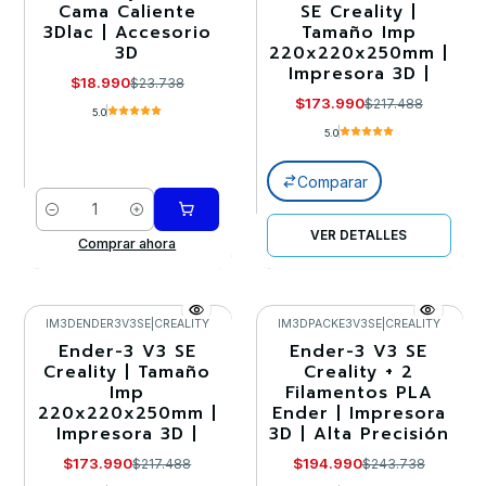
Cama Caliente
SE Creality |
3Dlac | Accesorio
Tamaño Imp
Agotado
3D
220x220x250mm |
Impresora 3D |
$18.990
$23.738
$173.990
$217.488
5.0
5.0
Comparar
Cantidad
VER DETALLES
Comprar ahora
IM3DENDER3V3SE
|
CREALITY
IM3DPACKE3V3SE
|
CREALITY
Ender-3 V3 SE
Ender-3 V3 SE
-20%
-20%
Creality | Tamaño
Creality + 2
Imp
Filamentos PLA
Agotado
220x220x250mm |
Ender | Impresora
Impresora 3D |
3D | Alta Precisión
$173.990
$194.990
$217.488
$243.738