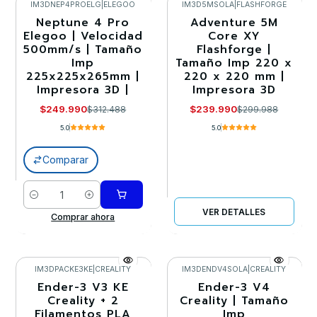
IM3DNEP4PROELG
|
ELEGOO
IM3D5MSOLA
|
FLASHFORGE
Neptune 4 Pro
Adventure 5M
-20%
-20%
Elegoo | Velocidad
Core XY
500mm/s | Tamaño
Flashforge |
Llega el 27/08/2026
Imp
Tamaño Imp 220 x
225x225x265mm |
220 x 220 mm |
Impresora 3D |
Impresora 3D
$249.990
$239.990
$312.488
$299.988
5.0
5.0
Comparar
Cantidad
VER DETALLES
Comprar ahora
IM3DPACKE3KE
|
CREALITY
IM3DENDV4SOLA
|
CREALITY
Ender-3 V3 KE
Ender-3 V4
-20%
-20%
Creality + 2
Creality | Tamaño
Filamentos PLA
Imp
Llega el 30/08/2026