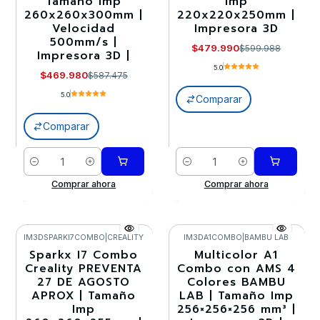
Tamaño Imp
Imp
260x260x300mm |
220x220x250mm |
Velocidad
Impresora 3D
500mm/s |
$479.990
$599.988
Impresora 3D |
5.0
$469.980
$587.475
5.0
Comparar
Comparar
Cantidad
Cantidad
Comprar ahora
Comprar ahora
IM3DSPARKI7COMBO
|
CREALITY
IM3DA1COMBO
|
BAMBU LAB
Sparkx I7 Combo
Multicolor A1
-20%
-20%
Creality PREVENTA
Combo con AMS 4
27 DE AGOSTO
Colores BAMBU
APROX | Tamaño
LAB | Tamaño Imp
Imp
256×256×256 mm³ |