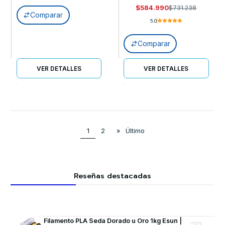
$584.990
$731.238
Comparar
5.0
Comparar
VER DETALLES
VER DETALLES
1
2
»
Último
Reseñas destacadas
Filamento PLA Seda Dorado u Oro 1kg Esun |