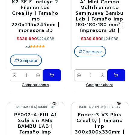
K2 SE F Incluye 2
A1 Mini Combo
-20%
-20%
Filamentos
Multifilamento
Creality | Tamaño
Seminueva Bambu
Imp
Lab | Tamaño Imp
220x215x245mm |
180×180×180 mm³ |
Impresora 3D
Impresora 3D |
$339.990
$339.990
$424.988
$424.988
5.0
Comparar
Comparar
Cantidad
Cantidad
Comprar ahora
Comprar ahora
IM3DA1SOLA
|
BAMBU LAB
IM3DENV3PLUS
|
CREALITY
PF002-A-EU1 A1
Ender-3 V3 Plus
-20%
-20%
Sola Sin AMS
Creality | Tamaño
BAMBU LAB |
Imp
Tamaño Imp
300x300x330mm |