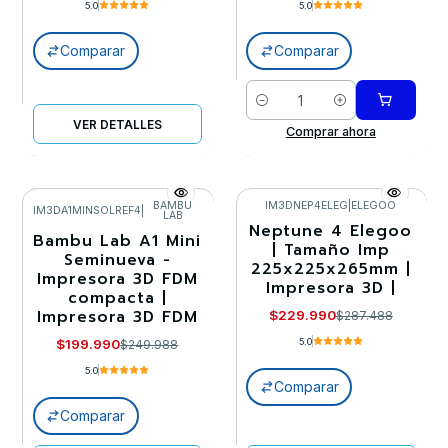
5.0
5.0
Comparar
Comparar
Cantidad
VER DETALLES
Comprar ahora
BAMBU
IM3DNEP4ELEG
|
ELEGOO
IM3DA1MINSOLREF4
|
LAB
Neptune 4 Elegoo
-20%
-20%
Bambu Lab A1 Mini
| Tamaño Imp
Seminueva -
225x225x265mm |
Agotado
Agotado
Impresora 3D FDM
Impresora 3D |
compacta |
Impresora 3D FDM
$229.990
$287.488
$199.990
5.0
$249.988
5.0
Comparar
Comparar