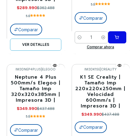
5.0
$289.990
$362.488
5.0
Comparar
Comparar
Cantidad
VER DETALLES
Comprar ahora
IM3DNEP4PLUS
|
ELEGOO
IM3DK1SE
|
CREALITY
Neptune 4 Plus
K1 SE Creality |
-20%
-20%
500mm/s Elegoo |
Tamaño Imp
Tamaño Imp
220x220x250mm |
Llega el 23/08/2026
Agotado
320x320x385mm |
Velocidad
Impresora 3D |
600mm/s |
Impresora 3D |
$349.990
$437.488
$349.990
$437.488
5.0
Comparar
Comparar