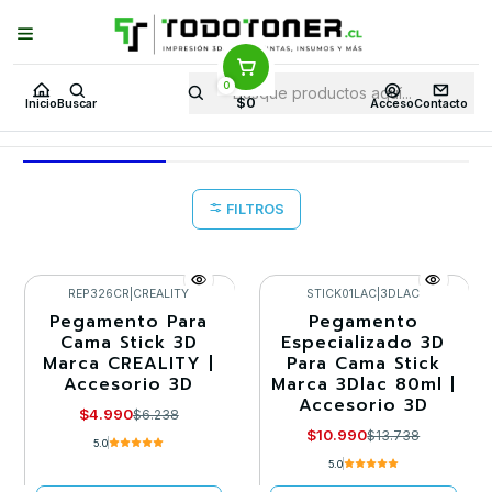
Puedes Elegir: Comprar en
Tienda
·
Despacho
a Todo Chile · Retiro en
Tienda en
24 Horas
0
Inicio
Todo 3D
Impresoras 3D
DE FILAMENTO
$0
Inicio
Buscar
Acceso
Contacto
DE FILAMENTO
FILTROS
REP326CR
|
CREALITY
STICK01LAC
|
3DLAC
Pegamento Para
Pegamento
-20%
-20%
Cama Stick 3D
Especializado 3D
Marca CREALITY |
Para Cama Stick
Agotado
Llega el 29/07/2026
Accesorio 3D
Marca 3Dlac 80ml |
Accesorio 3D
$4.990
$6.238
$10.990
$13.738
5.0
5.0