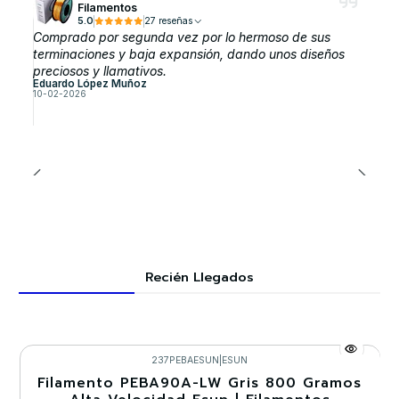
Filamentos
5.0
27 reseñas
Comprado por segunda vez por lo hermoso de sus
terminaciones y baja expansión, dando unos diseños
preciosos y llamativos.
Eduardo López Muñoz
10-02-2026
Recién Llegados
237PEBAESUN
|
ESUN
Filamento PEBA90A-LW Gris 800 Gramos
-30%