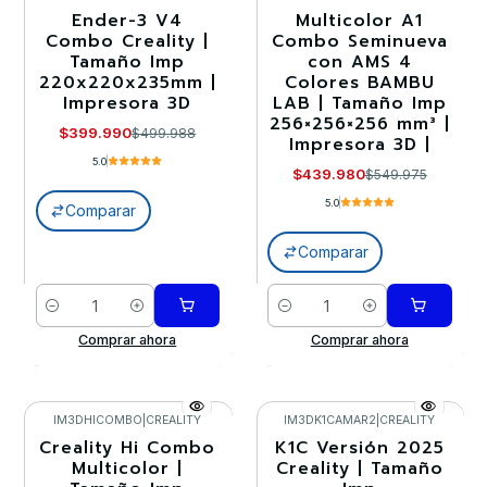
Ender-3 V4
Multicolor A1
-20%
-20%
Combo Creality |
Combo Seminueva
Tamaño Imp
con AMS 4
220x220x235mm |
Colores BAMBU
Impresora 3D
LAB | Tamaño Imp
256×256×256 mm³ |
$399.990
$499.988
Impresora 3D |
5.0
$439.980
$549.975
5.0
Comparar
Comparar
Cantidad
Cantidad
Comprar ahora
Comprar ahora
IM3DHICOMBO
|
CREALITY
IM3DK1CAMAR2
|
CREALITY
Creality Hi Combo
K1C Versión 2025
-20%
-20%
Multicolor |
Creality | Tamaño