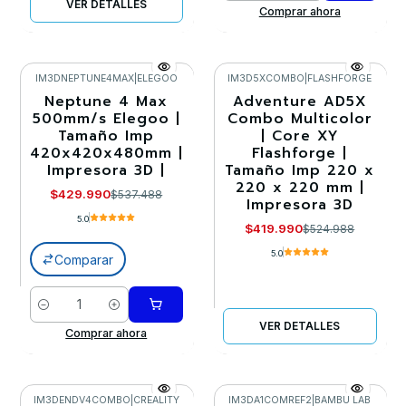
VER DETALLES
Comprar ahora
IM3DNEPTUNE4MAX
|
ELEGOO
IM3D5XCOMBO
|
FLASHFORGE
Neptune 4 Max
Adventure AD5X
-20%
-20%
500mm/s Elegoo |
Combo Multicolor
Tamaño Imp
| Core XY
Agotado
420x420x480mm |
Flashforge |
Impresora 3D |
Tamaño Imp 220 x
220 x 220 mm |
$429.990
$537.488
Impresora 3D
5.0
$419.990
$524.988
5.0
Comparar
Cantidad
VER DETALLES
Comprar ahora
IM3DENDV4COMBO
|
CREALITY
IM3DA1COMREF2
|
BAMBU LAB