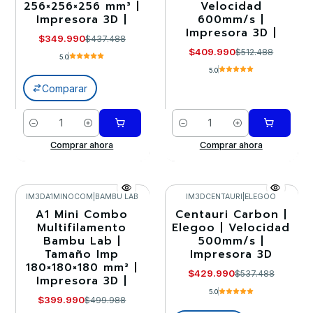
256×256×256 mm³ |
Velocidad
Impresora 3D |
600mm/s |
Impresora 3D |
$349.990
$437.488
$409.990
$512.488
5.0
5.0
Comparar
Cantidad
Cantidad
Comprar ahora
Comprar ahora
IM3DA1MINOCOM
|
BAMBU LAB
IM3DCENTAURI
|
ELEGOO
A1 Mini Combo
Centauri Carbon |
-20%
-20%
Multifilamento
Elegoo | Velocidad
Bambu Lab |
500mm/s |
Agotado
Agotado
Tamaño Imp
Impresora 3D
180×180×180 mm³ |
$429.990
$537.488
Impresora 3D |
5.0
$399.990
$499.988