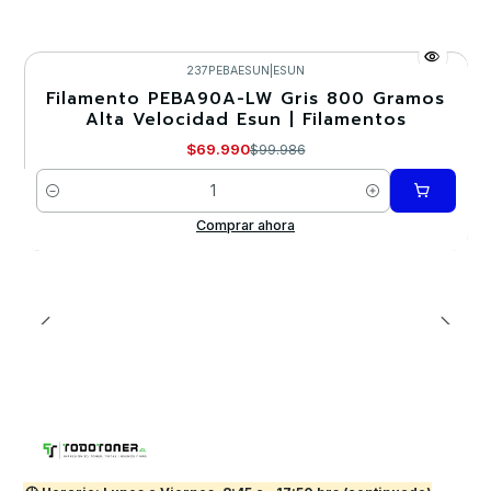
237PEBAESUN
|
ESUN
Filamento PEBA90A-LW Gris 800 Gramos
-30%
Alta Velocidad Esun | Filamentos
$69.990
$99.986
Cantidad
Comprar ahora