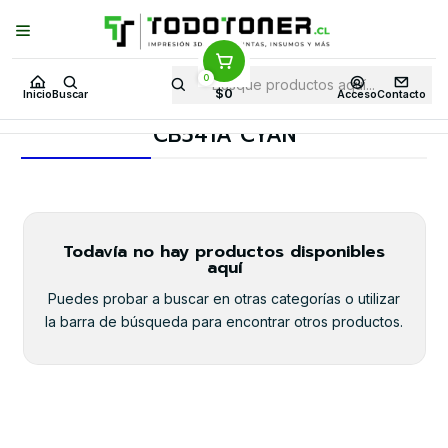
Puedes Elegir: Comprar en
Tienda
·
Despacho
a Todo Chile · Retiro en
Tienda en
24 Horas
0
Inicio
Toner y tambor
Toner Alternativo
HP
Insumos HP
$0
Inicio
Buscar
Acceso
Contacto
CB541A CYAN
CB541A CYAN
Todavía no hay productos disponibles
aquí
Puedes probar a buscar en otras categorías o utilizar
la barra de búsqueda para encontrar otros productos.