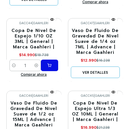
Comprar ahora
GACC44
|
GAAHLERI
GACC47
|
GAAHLERI
Copa De Nivel De
Vaso De Fluido De
-20%
-20%
Espejo 1/10 OZ
Gravedad De Nivel
3ML | General |
Suave de 1/4 oz
Agotado
Marca Gaahleri |
7ML | Advance |
Marca Gaahleri
$14.990
$18.738
$12.990
$16.238
Cantidad
VER DETALLES
Comprar ahora
GACC46
|
GAAHLERI
GACC45
|
GAAHLERI
Vaso De Fluido De
Copa De Nivel De
-20%
-20%
Gravedad De Nivel
Espejo Ultra 1/3
Suave de 1/2 oz
OZ 10ML | General
15ML | Advance |
| Marca Gaahleri |
Marca Gaahleri
$16.990
$21.238