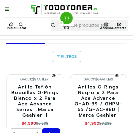
Puedes Elegir: Comprar en
Tienda
·
Despacho
a Todo Chile · Retiro en
Tienda en
24 Horas
0
Inicio
Todo 3D
AERÓGRAFOS
ACCESORIOS Y REPUESTOS
$0
Inicio
Buscar
Acceso
Contacto
ACCESORIOS Y REPUESTOS
FILTROS
GACC12
|
GAAHLERI
GACC13
|
GAAHLERI
Anillo Teflón
Anillos O-Rings
-20%
-20%
Boquillas O-Rings
Negro x 2 Para
Blanco x 2 Para
Ace Advance
Agotado
Ace Advance
GHAD-39 / GHPM-
Series | Marca
65 /GHAC-98D |
Gaahleri |
Marca Gaahleri
$4.990
$4.990
$6.238
$6.238