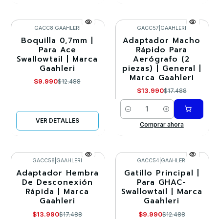
GACC8
|
GAAHLERI
GACC57
|
GAAHLERI
Boquilla 0,7mm |
Adaptador Macho
-20%
-20%
Para Ace
Rápido Para
Swallowtail | Marca
Aerógrafo (2
Agotado
Gaahleri
piezas) | General |
Marca Gaahleri
$9.990
$12.488
$13.990
$17.488
Cantidad
VER DETALLES
Comprar ahora
GACC58
|
GAAHLERI
GACC54
|
GAAHLERI
Adaptador Hembra
Gatillo Principal |
-20%
-20%
De Desconexión
Para GHAC-
Rápida | Marca
Swallowtail | Marca
Gaahleri
Gaahleri
$13.990
$9.990
$17.488
$12.488