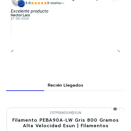
5.0
8 reseñas
Excelente producto
Hector Lara
27-06-2026
Recién Llegados
237PEBAESUN
|
ESUN
Filamento PEBA90A-LW Gris 800 Gramos
-30%
Alta Velocidad Esun | Filamentos
Nuevo