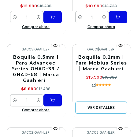
$12.990
$10.990
$16.238
$13.738
Cantidad
Cantidad
Comprar ahora
Comprar ahora
GACC5
|
GAAHLERI
GACC1
|
GAAHLERI
Boquilla 0,5mm |
Boquilla 0,2mm |
-20%
-20%
Para Advanced
Para Mobius Series
Series GHAD-39 /
| Marca Gaahleri
Agotado
GHAD-68 | Marca
$15.990
$19.988
Gaahleri |
5.0
$9.990
$12.488
Cantidad
VER DETALLES
Comprar ahora
GACC2
|
GAAHLERI
GACC3
|
GAAHLERI