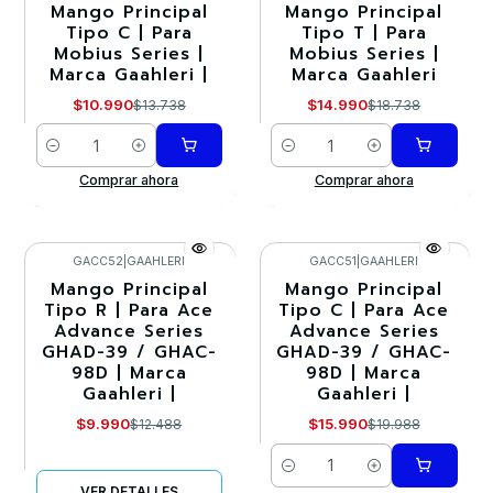
Mango Principal
Mango Principal
-20%
-20%
Tipo C | Para
Tipo T | Para
Mobius Series |
Mobius Series |
Marca Gaahleri |
Marca Gaahleri
$10.990
$14.990
$13.738
$18.738
Cantidad
Cantidad
Comprar ahora
Comprar ahora
GACC52
|
GAAHLERI
GACC51
|
GAAHLERI
Mango Principal
Mango Principal
-20%
-20%
Tipo R | Para Ace
Tipo C | Para Ace
Advance Series
Advance Series
Agotado
GHAD-39 / GHAC-
GHAD-39 / GHAC-
98D | Marca
98D | Marca
Gaahleri |
Gaahleri |
$9.990
$15.990
$12.488
$19.988
Cantidad
VER DETALLES