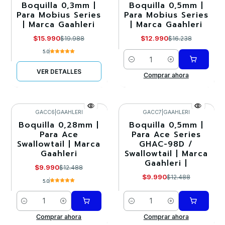
Boquilla 0,3mm |
Boquilla 0,5mm |
-20%
-20%
Para Mobius Series
Para Mobius Series
| Marca Gaahleri
| Marca Gaahleri
Agotado
$15.990
$12.990
$19.988
$16.238
5.0
Cantidad
VER DETALLES
Comprar ahora
GACC6
|
GAAHLERI
GACC7
|
GAAHLERI
Boquilla 0,28mm |
Boquilla 0,5mm |
-20%
-20%
Para Ace
Para Ace Series
Swallowtail | Marca
GHAC-98D /
Gaahleri
Swallowtail | Marca
Gaahleri |
$9.990
$12.488
$9.990
$12.488
5.0
Cantidad
Cantidad
Comprar ahora
Comprar ahora