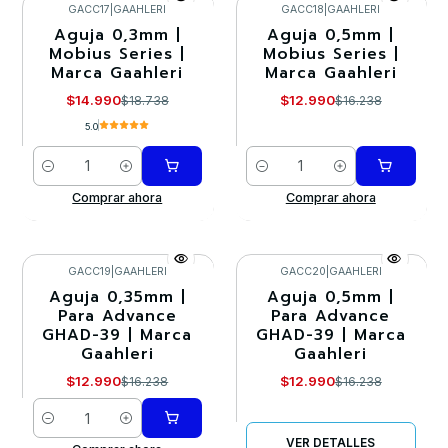
GACC17
|
GAAHLERI
GACC18
|
GAAHLERI
Aguja 0,3mm |
Aguja 0,5mm |
-20%
-20%
Mobius Series |
Mobius Series |
Marca Gaahleri
Marca Gaahleri
$14.990
$12.990
$18.738
$16.238
5.0
Cantidad
Cantidad
Comprar ahora
Comprar ahora
GACC19
|
GAAHLERI
GACC20
|
GAAHLERI
Aguja 0,35mm |
Aguja 0,5mm |
-20%
-20%
Para Advance
Para Advance
GHAD-39 | Marca
GHAD-39 | Marca
Agotado
Gaahleri
Gaahleri
$12.990
$12.990
$16.238
$16.238
Cantidad
VER DETALLES