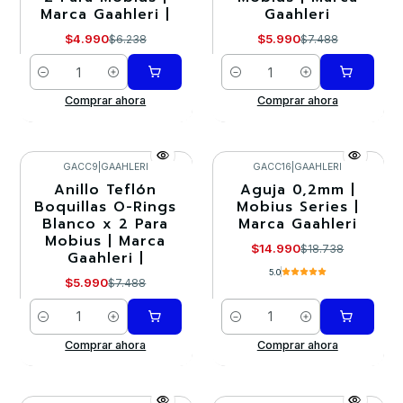
Marca Gaahleri |
Gaahleri
$4.990
$5.990
$6.238
$7.488
Cantidad
Cantidad
Comprar ahora
Comprar ahora
GACC9
|
GAAHLERI
GACC16
|
GAAHLERI
Anillo Teflón
Aguja 0,2mm |
-20%
-20%
Boquillas O-Rings
Mobius Series |
Blanco x 2 Para
Marca Gaahleri
Mobius | Marca
$14.990
$18.738
Gaahleri |
5.0
$5.990
$7.488
Cantidad
Cantidad
Comprar ahora
Comprar ahora