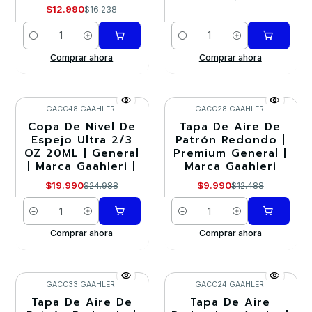
$12.990
$16.238
Cantidad
Cantidad
Comprar ahora
Comprar ahora
GACC48
|
GAAHLERI
GACC28
|
GAAHLERI
Copa De Nivel De
Tapa De Aire De
-20%
-20%
Espejo Ultra 2/3
Patrón Redondo |
OZ 20ML | General
Premium General |
| Marca Gaahleri |
Marca Gaahleri
$19.990
$9.990
$24.988
$12.488
Cantidad
Cantidad
Comprar ahora
Comprar ahora
GACC33
|
GAAHLERI
GACC24
|
GAAHLERI
Tapa De Aire De
Tapa De Aire
-20%
-20%