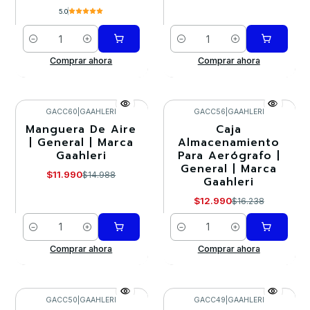
5.0
Cantidad
Cantidad
Comprar ahora
Comprar ahora
GACC60
|
GAAHLERI
GACC56
|
GAAHLERI
Manguera De Aire
Caja
-20%
-20%
| General | Marca
Almacenamiento
Gaahleri
Para Aerógrafo |
General | Marca
$11.990
$14.988
Gaahleri
$12.990
$16.238
Cantidad
Cantidad
Comprar ahora
Comprar ahora
GACC50
|
GAAHLERI
GACC49
|
GAAHLERI