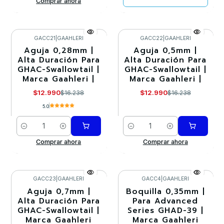
Comprar ahora
GACC21
|
GAAHLERI
GACC22
|
GAAHLERI
Aguja 0,28mm |
Aguja 0,5mm |
-20%
-20%
Alta Duración Para
Alta Duración Para
GHAC-Swallowtail |
GHAC-Swallowtail |
Marca Gaahleri |
Marca Gaahleri |
$12.990
$12.990
$16.238
$16.238
5.0
Cantidad
Cantidad
Comprar ahora
Comprar ahora
GACC23
|
GAAHLERI
GACC4
|
GAAHLERI
Aguja 0,7mm |
Boquilla 0,35mm |
-20%
-20%
Alta Duración Para
Para Advanced
GHAC-Swallowtail |
Series GHAD-39 |
Marca Gaahleri
Marca Gaahleri