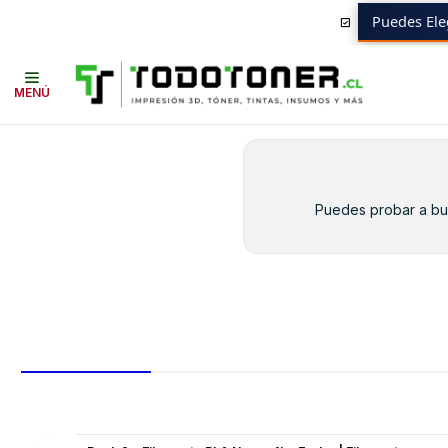
Puedes Ele
Inicio
Toner y tambor
Toner Alternativo
HP
Insumos HP
Q6001A 
MENÚ
Puedes probar a bus