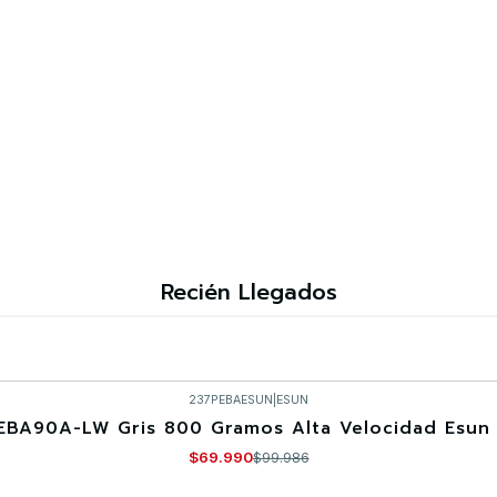
Recién Llegados
237PEBAESUN
|
ESUN
EBA90A-LW Gris 800 Gramos Alta Velocidad Esun 
$69.990
$99.986