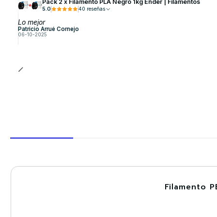
Pack 2 x Filamento PLA Negro 1kg Ender | Filamentos
5.0
40 reseñas
Lo mejor
Patricio Arrué Cornejo
06-10-2025
Filamento P
-30%