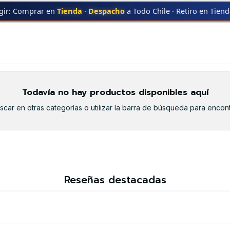
gir: Comprar en
Tienda
·
Despacho
a Todo Chile · Retiro en Tien
CYAN
Q6001A CYAN
Todavía no hay productos disponibles aquí
car en otras categorías o utilizar la barra de búsqueda para encont
Reseñas destacadas