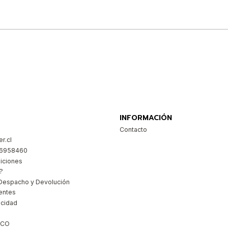
Comprar ahora
INFORMACIÓN
Contacto
r.cl
26958460
iciones
?
Despacho y Devolución
entes
acidad
ICO