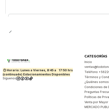
Cantidad
CATEGORÍAS
Inicio
ventas@todotone
🕒 Horario: Lunes a Viernes, 8:45 a
17:50 hrs
Teléfono +562
(continuado) Estacionamientos Disponibles
Términos y Cond
Síguenos
¿Quiénes somos
Condiciones de 
Preguntas Frecu
Políticas de Priv
Venta por Mayor
MERCADO PUBL