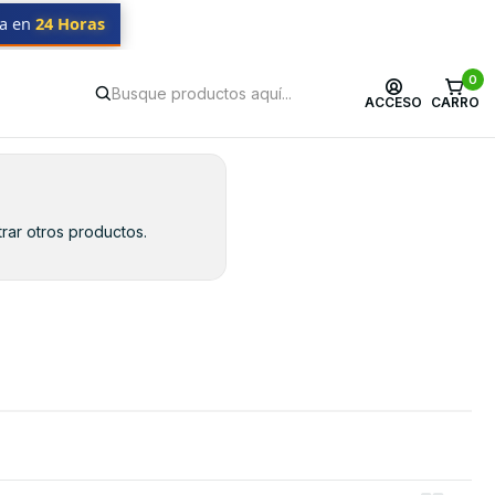
da en
24 Horas
0
ACCESO
CARRO
rar otros productos.