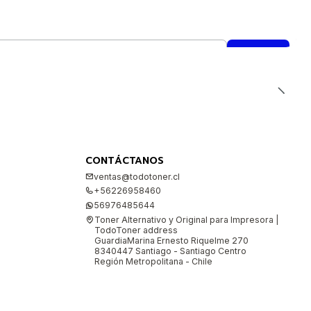
CONTÁCTANOS
ventas@todotoner.cl
+56226958460
56976485644
Toner Alternativo y Original para Impresora |
TodoToner address
GuardiaMarina Ernesto Riquelme 270
8340447 Santiago - Santiago Centro
Región Metropolitana - Chile