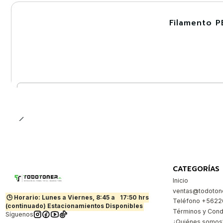
Filamento P
-30%
Cantidad
CATEGORÍAS
Inicio
ventas@todotone
🕒 Horario: Lunes a Viernes, 8:45 a
17:50 hrs
Teléfono +562
(continuado) Estacionamientos Disponibles
Términos y Cond
Síguenos
¿Quiénes somos