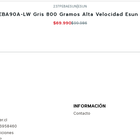
237PEBAESUN
|
ESUN
EBA90A-LW Gris 800 Gramos Alta Velocidad Esun 
$69.990
$99.986
Comprar ahora
INFORMACIÓN
Contacto
r.cl
26958460
iciones
?