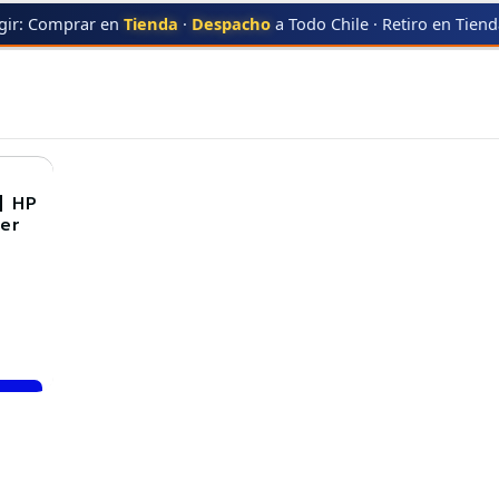
gir: Comprar en
Tienda
·
Despacho
a Todo Chile · Retiro en Tien
2600
| HP
er