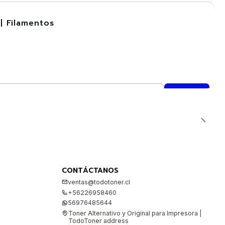
| Filamentos
CONTÁCTANOS
ventas@todotoner.cl
+56226958460
56976485644
Toner Alternativo y Original para Impresora |
TodoToner address