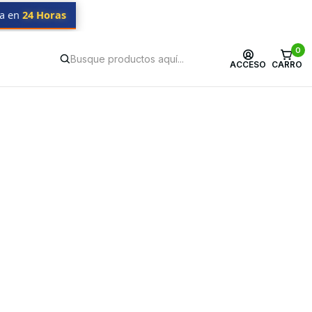
da en
24 Horas
0
ACCESO
CARRO