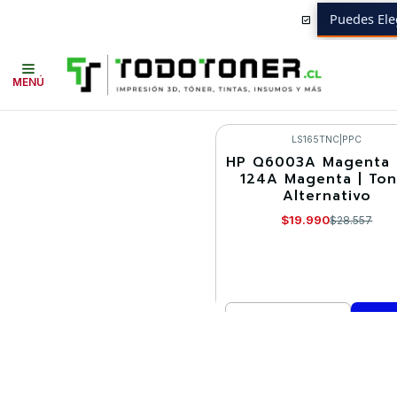
Puedes Ele
Inicio
Toner y tambor
Toner Alternativo
HP
Equipos HP
2600
MENÚ
LS165TNC
|
PPC
HP Q6003A Magenta 
-30%
124A Magenta | Ton
Alternativo
$19.990
$28.557
Cantidad
Comprar ahora