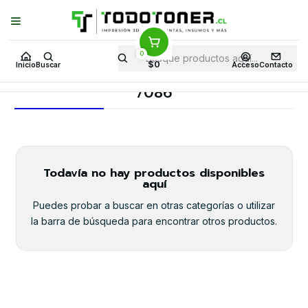
Puedes Elegir: Comprar en
Tienda
·
Despacho
a Todo Chile · Retiro en
Tienda en
24 Horas
0
Inicio
Toner y tambor
Toner Alternativo
CANON
$0
Inicio
Buscar
Acceso
Contacto
Equipos CANON
7086
7086
Todavía no hay productos disponibles
aquí
Puedes probar a buscar en otras categorías o utilizar
la barra de búsqueda para encontrar otros productos.