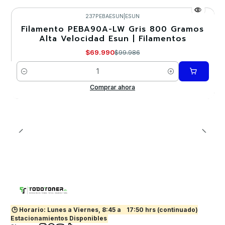
237PEBAESUN
|
ESUN
Filamento PEBA90A-LW Gris 800 Gramos
-30%
Alta Velocidad Esun | Filamentos
Nuevo
$69.990
$99.986
Cantidad
Comprar ahora
🕒 Horario: Lunes a Viernes, 8:45 a
17:50 hrs (continuado)
Estacionamientos Disponibles