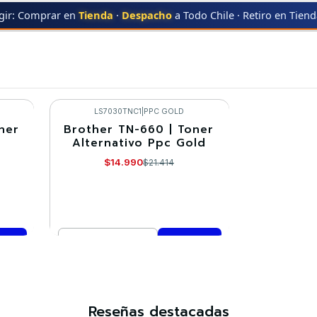
gir: Comprar en
Tienda
·
Despacho
a Todo Chile · Retiro en Tien
HER
TN-660
TN-660
LS7030TNC1
|
PPC GOLD
ner
Brother TN-660 | Toner
-30%
Alternativo Ppc Gold
$14.990
$21.414
Cantidad
Comprar ahora
Reseñas destacadas