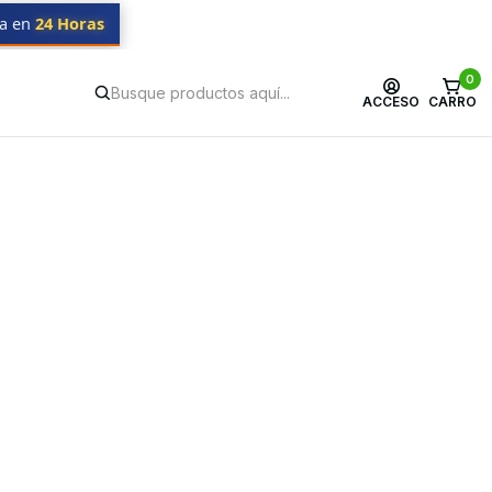
da en
24 Horas
0
ACCESO
CARRO