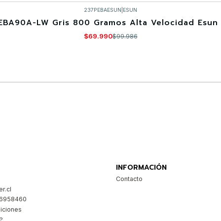
237PEBAESUN
|
ESUN
EBA90A-LW Gris 800 Gramos Alta Velocidad Esun 
$69.990
$99.986
Comprar ahora
INFORMACIÓN
Contacto
r.cl
26958460
iciones
?