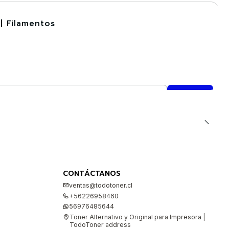
| Filamentos
CONTÁCTANOS
ventas@todotoner.cl
+56226958460
56976485644
Toner Alternativo y Original para Impresora |
TodoToner address