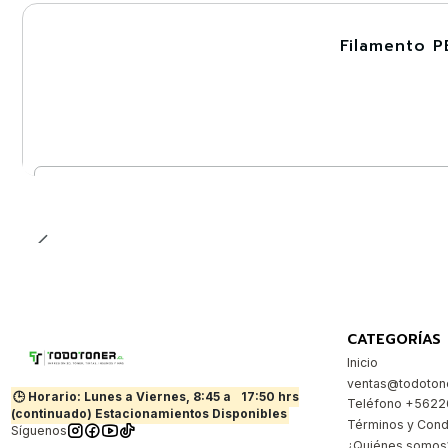
Filamento P
-30%
Nuevo
Cantidad
CATEGORÍAS
Inicio
ventas@todotone
🕒 Horario: Lunes a Viernes, 8:45 a
17:50 hrs
Teléfono +562
(continuado) Estacionamientos Disponibles
Términos y Cond
Síguenos
¿Quiénes somos