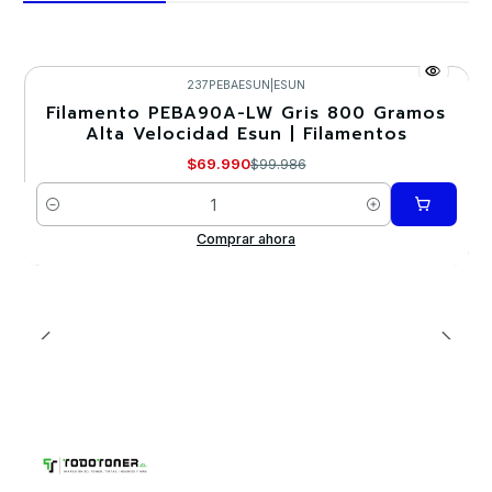
237PEBAESUN
|
ESUN
Filamento PEBA90A-LW Gris 800 Gramos
-30%
Alta Velocidad Esun | Filamentos
$69.990
$99.986
Cantidad
Comprar ahora